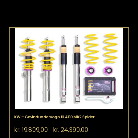
KW – Gevindundervogn til A110 MK2 Spider
Prisinterval:
kr.
19.899,00
kr.
24.399,00
–
kr. 19.899,00