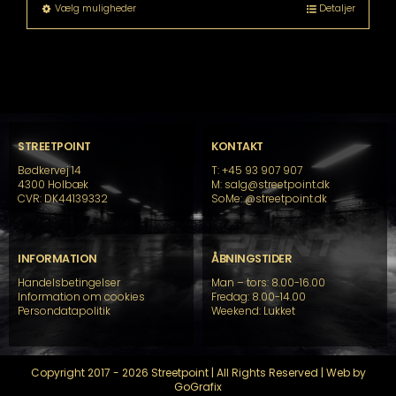
til
Dette
Vælg muligheder
Detaljer
kr. 24.399,00
vare
har
flere
varianter.
Mulighederne
kan
vælges
på
STREETPOINT
KONTAKT
varesiden
Bødkervej 14
T: +45 93 907 907
4300 Holbæk
M: salg@streetpoint.dk
CVR: DK44139332
SoMe:
@streetpoint.dk
INFORMATION
ÅBNINGSTIDER
Handelsbetingelser
Man – tors: 8.00-16.00
Information om cookies
Fredag: 8.00-14.00
Persondatapolitik
Weekend: Lukket
Copyright 2017 - 2026 Streetpoint | All Rights Reserved | Web by
GoGrafix