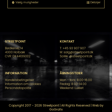
til
Dette
Vælg muligheder
Detaljer
kr. 17.799,00
vare
har
flere
varianter.
Mulighederne
kan
vælges
på
STREETPOINT
KONTAKT
varesiden
Bødkervej 14
T: +45 93 907 907
4300 Holbæk
M: salg@streetpoint.dk
CVR: DK44139332
SoMe:
@streetpoint.dk
INFORMATION
ÅBNINGSTIDER
Handelsbetingelser
Man – tors: 8.00-16.00
Information om cookies
Fredag: 8.00-14.00
Persondatapolitik
Weekend: Lukket
Copyright 2017 - 2026 Streetpoint | All Rights Reserved | Web by
GoGrafix