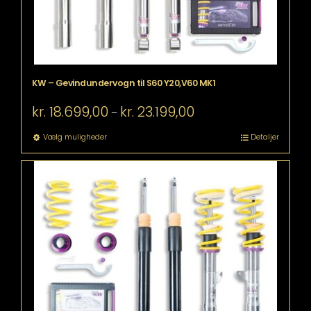
KW – Gevindundervogn til S60 Y20,V60 MK1
Prisinterval:
kr.
18.699,00
kr.
23.199,00
–
kr. 18.699,00
til
Dette
Vælg muligheder
Detaljer
kr. 23.199,00
vare
har
flere
varianter.
Mulighederne
kan
vælges
på
varesiden