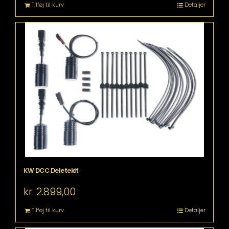
Tilføj til kurv
Detaljer
KW DCC Deletekit
kr.
2.899,00
Tilføj til kurv
Detaljer