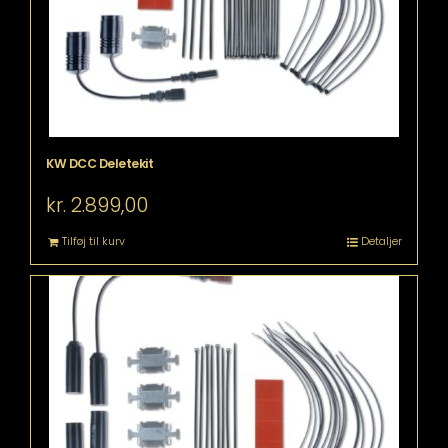
KW DCC Deletekit
kr.
2.899,00
Tilføj til kurv
Detaljer