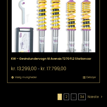
Mulighederne
kan
vælges
på
varesiden
KW – Gevindundervogn til Avensis T270 FL2 Stationcar
Prisinterval:
kr.
13.299,00
kr.
17.799,00
–
kr. 13.299,00
til
Dette
Vælg muligheder
Detaljer
kr. 17.799,00
vare
har
flere
varianter.
1
2
…
34
Næste
Mulighederne
kan