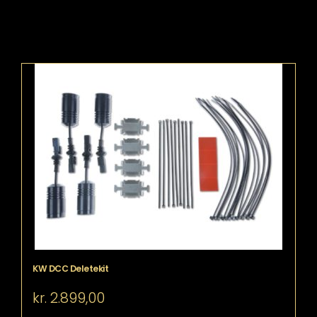
KW DCC Deletekit
kr.
2.899,00