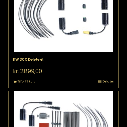
KW DCC Deletekit
kr.
2.899,00
Tilføj til kurv
Detaljer