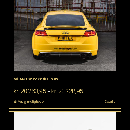
flere
varianter.
Mulighederne
kan
vælges
på
varesiden
Milltek Catback til TTS 8S
Prisinterval:
kr.
20.263,95
kr.
23.728,95
–
kr. 20.263,95
til
Dette
Vælg muligheder
Detaljer
kr. 23.728,95
vare
har
flere
varianter.
Mulighederne