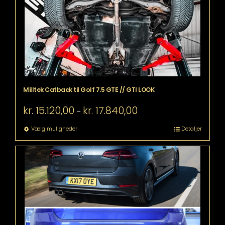
på
varesiden
Milltek Catback til Golf 7.5 GTE // GTI LOOK
Prisinterval:
kr.
15.120,00
kr.
17.840,00
–
kr. 15.120,00
til
Dette
Vælg muligheder
Detaljer
kr. 17.840,00
vare
har
flere
varianter.
Mulighederne
kan
vælges
på
varesiden