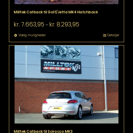
Milltek Catback til Golf/Jetta MK4 Hatchback
Prisinterval:
kr.
7.663,95
kr.
8.293,95
–
kr. 7.663,95
til
Dette
Vælg muligheder
Detaljer
kr. 8.293,95
vare
har
flere
varianter.
Mulighederne
kan
vælges
på
varesiden
Milltek Catback til Scirocco MK3