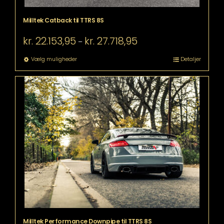
Milltek Catback til TTRS 8S
Prisinterval:
kr.
22.153,95
kr.
27.718,95
–
kr. 22.153,95
til
Dette
Vælg muligheder
Detaljer
kr. 27.718,95
vare
har
flere
varianter.
Mulighederne
kan
vælges
på
varesiden
Milltek Performance Downpipe til TTRS 8S