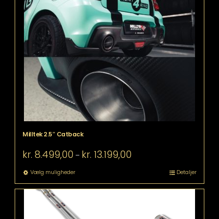
flere
varianter.
Mulighederne
kan
vælges
på
varesiden
Milltek 2.5″ Catback
Prisinterval:
kr.
8.499,00
kr.
13.199,00
–
kr. 8.499,00
til
Dette
Vælg muligheder
Detaljer
kr. 13.199,00
vare
har
flere
varianter.