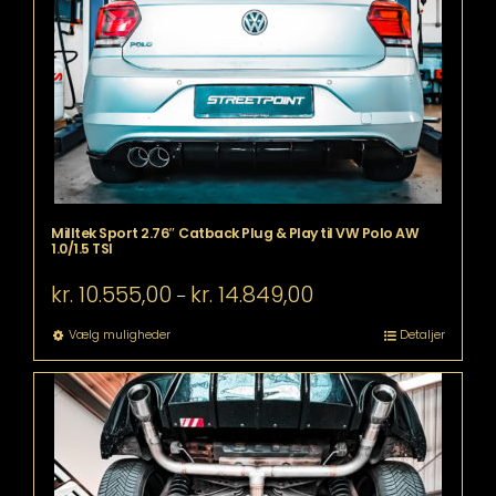
kan
vælges
på
varesiden
Milltek Sport 2.76″ Catback Plug & Play til VW Polo AW
1.0/1.5 TSI
Prisinterval:
kr.
10.555,00
kr.
14.849,00
–
kr. 10.555,00
til
Dette
Vælg muligheder
Detaljer
kr. 14.849,00
vare
har
flere
varianter.
Mulighederne
kan
vælges