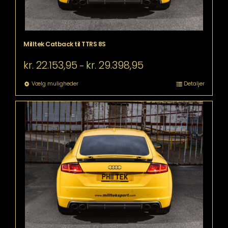
Milltek Catback til TTRS 8S
Prisinterval:
kr.
22.153,95
kr.
29.398,95
–
kr. 22.153,95
til
Dette
Vælg muligheder
Detaljer
kr. 29.398,95
vare
har
flere
varianter.
Mulighederne
kan
vælges
på
varesiden