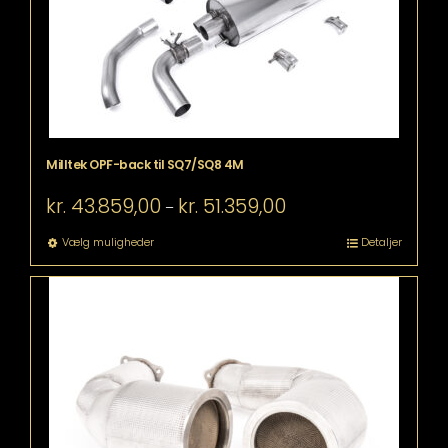
varesiden
Milltek OPF-back til SQ7/SQ8 4M
Prisinterval:
kr.
43.859,00
kr.
51.359,00
–
kr. 43.859,00
til
Dette
Vælg muligheder
Detaljer
kr. 51.359,00
vare
har
flere
varianter.
Mulighederne
kan
vælges
på
varesiden