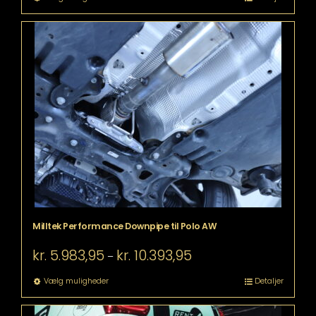
kr. 11.023,95
vare
har
flere
varianter.
Mulighederne
kan
vælges
på
varesiden
Milltek Performance Downpipe til Polo AW
Prisinterval:
kr.
5.983,95
kr.
10.393,95
–
kr. 5.983,95
til
Dette
Vælg muligheder
Detaljer
kr. 10.393,95
vare
har