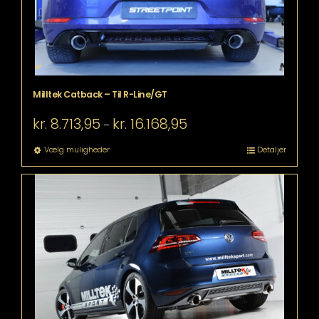
Milltek Catback – Til R-Line/GT
Prisinterval:
kr.
8.713,95
kr.
16.168,95
–
kr. 8.713,95
til
Dette
Vælg muligheder
Detaljer
kr. 16.168,95
vare
har
flere
varianter.
Mulighederne
kan
vælges
på
varesiden