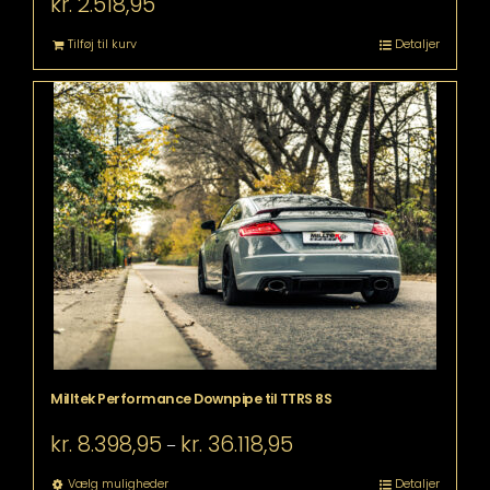
kr.
2.518,95
Tilføj til kurv
Detaljer
Milltek Performance Downpipe til TTRS 8S
Prisinterval:
kr.
8.398,95
kr.
36.118,95
–
kr. 8.398,95
til
Dette
Vælg muligheder
Detaljer