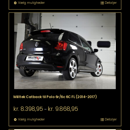
til
Dette
Vælg muligheder
Detaljer
kr. 10.498,95
vare
har
flere
varianter.
Mulighederne
kan
vælges
på
varesiden
Milltek Catback til Polo 6r/6c 6C FL (2014-2017)
Prisinterval:
kr.
8.398,95
kr.
9.868,95
–
kr. 8.398,95
til
Dette
Vælg muligheder
Detaljer
kr. 9.868,95
vare