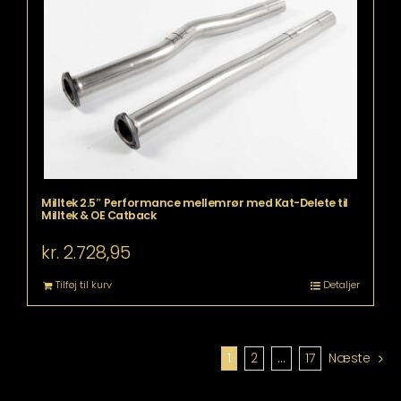
kan
vælges
på
varesiden
Milltek 2.5″ Performance mellemrør med Kat-Delete til
Milltek & OE Catback
kr.
2.728,95
Tilføj til kurv
Detaljer
1
2
…
17
Næste