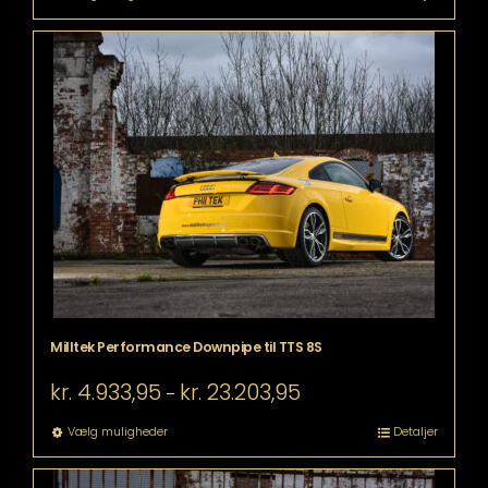
kr. 36.118,95
vare
har
flere
varianter.
Mulighederne
kan
vælges
på
varesiden
Milltek Performance Downpipe til TTS 8S
Prisinterval:
kr.
4.933,95
kr.
23.203,95
–
kr. 4.933,95
til
Dette
Vælg muligheder
Detaljer
kr. 23.203,95
vare
har