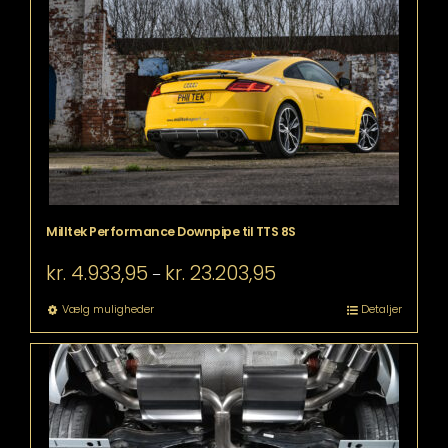
Mulighederne
kan
vælges
på
varesiden
Milltek Performance Downpipe til TTS 8S
Prisinterval:
kr.
4.933,95
kr.
23.203,95
–
kr. 4.933,95
til
Dette
Vælg muligheder
Detaljer
kr. 23.203,95
vare
har
flere
varianter.
Mulighederne
kan
vælges