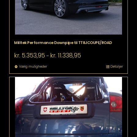
Milltek Performance Downpipe til TT8JCOUPE/ROAD
Prisinterval:
kr.
5.353,95
kr.
11.338,95
–
kr. 5.353,95
til
Dette
Vælg muligheder
Detaljer
kr. 11.338,95
vare
har
flere
varianter.
Mulighederne
kan
vælges
på
varesiden