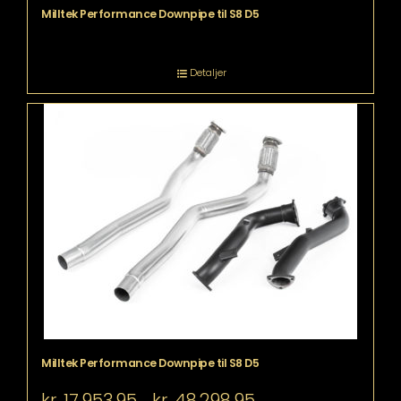
Milltek Performance Downpipe til S8 D5
Detaljer
Milltek Performance Downpipe til S8 D5
Prisinterval:
kr.
17.953,95
kr.
48.298,95