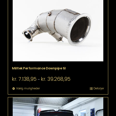
Milltek Performance Downpipe til
Prisinterval:
kr.
7.138,95
kr.
39.268,95
–
kr. 7.138,95
til
Dette
Vælg muligheder
Detaljer
kr. 39.268,95
vare
har
flere
varianter.
Mulighederne