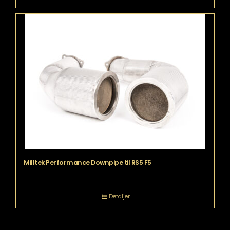
Milltek Performance Downpipe til RS5 F5
Detaljer