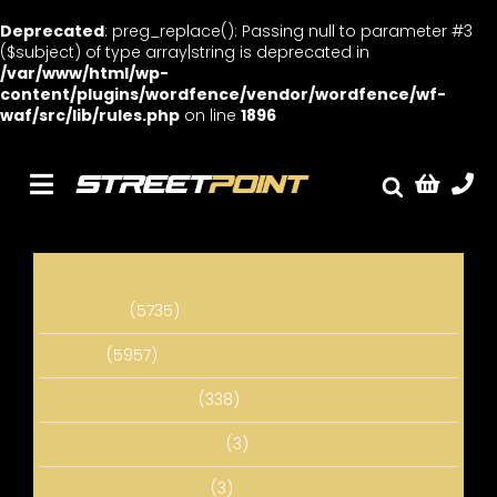
Deprecated
: preg_replace(): Passing null to parameter #3
($subject) of type array|string is deprecated in
/var/www/html/wp-
content/plugins/wordfence/vendor/wordfence/wf-
waf/src/lib/rules.php
on line
1896
Skip
to
content
Toggle
Fælge
Navigation
Service
Varekategorier
Streetcars
Alle Varer
(5735)
Sænkning
Fælge
(5957)
Tuning
Performance dele
(338)
Ventilrens
Performance Katalog
(3)
Værksted
Sænknings Katalog
(3)