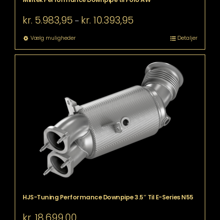
Prisinterval:
kr.
5.983,95
kr.
10.393,95
–
kr. 5.983,95
til
Dette
Vælg muligheder
Detaljer
kr. 10.393,95
vare
har
flere
varianter.
Mulighederne
kan
vælges
på
varesiden
HJS-Tuning Performance Downpipe 3.5″ Til E-Series N55
kr.
18.699,00