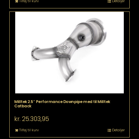
Tilføj til kurv
Detaljer
Milltek 2.5″ Performance Downpipe med til Milltek
Catback
kr.
25.303,95
Tilføj til kurv
Detaljer