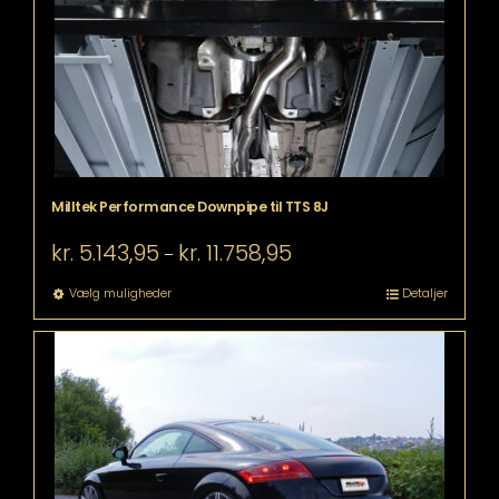
på
varesiden
Milltek Performance Downpipe til TTS 8J
Prisinterval:
kr.
5.143,95
kr.
11.758,95
–
kr. 5.143,95
til
Dette
Vælg muligheder
Detaljer
kr. 11.758,95
vare
har
flere
varianter.
Mulighederne
kan
vælges
på
varesiden