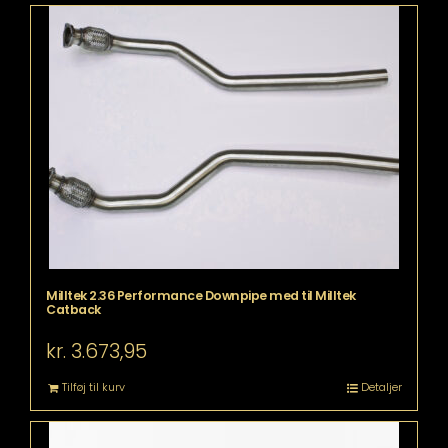
Milltek 2.36 Performance Downpipe med til Milltek
Catback
kr.
3.673,95
Tilføj til kurv
Detaljer