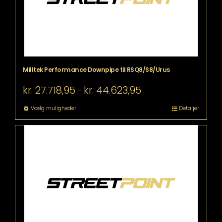
varesiden
Milltek Performance Downpipe til RSQ8/S8/Urus
Prisinterval:
kr.
27.718,95
kr.
44.623,95
–
kr. 27.718,95
til
Dette
Vælg muligheder
Detaljer
kr. 44.623,95
vare
har
flere
varianter.
Mulighederne
kan
vælges
på
varesiden