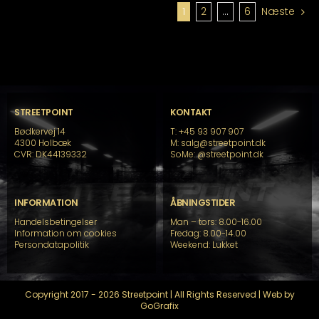
1
2
…
6
Næste
STREETPOINT
KONTAKT
Bødkervej 14
T: +45 93 907 907
4300 Holbæk
M: salg@streetpoint.dk
CVR: DK44139332
SoMe:
@streetpoint.dk
INFORMATION
ÅBNINGSTIDER
Handelsbetingelser
Man – tors: 8.00-16.00
Information om cookies
Fredag: 8.00-14.00
Persondatapolitik
Weekend: Lukket
Copyright 2017 - 2026 Streetpoint | All Rights Reserved | Web by
GoGrafix