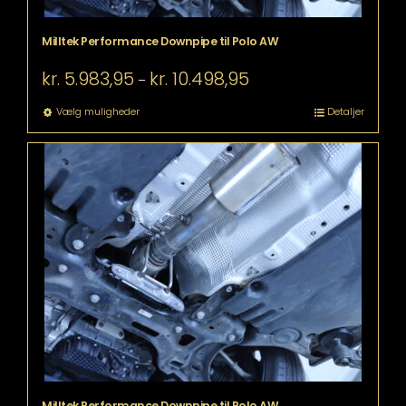
Milltek Performance Downpipe til Polo AW
Prisinterval:
kr.
5.983,95
kr.
10.498,95
–
kr. 5.983,95
til
Dette
Vælg muligheder
Detaljer
kr. 10.498,95
vare
har
flere
varianter.
Mulighederne
kan
vælges
på
varesiden
Milltek Performance Downpipe til Polo AW