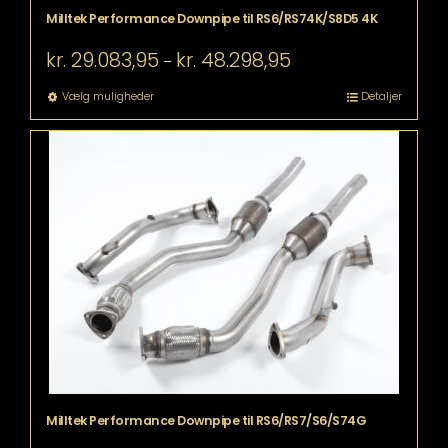
Milltek Performance Downpipe til RS6/RS74K/S8D5 4K
Prisinterval:
kr.
29.083,95
kr.
48.298,95
–
kr. 29.083,95
til
Dette
Vælg muligheder
Detaljer
kr. 48.298,95
vare
har
flere
varianter.
Mulighederne
kan
vælges
på
varesiden
Milltek Performance Downpipe til RS6/RS7/S6/S74G