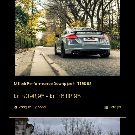
flere
varianter.
Mulighederne
kan
vælges
på
varesiden
Milltek Performance Downpipe til TTRS 8S
Prisinterval:
kr.
8.398,95
kr.
36.118,95
–
kr. 8.398,95
til
Dette
Vælg muligheder
Detaljer
kr. 36.118,95
vare
har
flere
varianter.