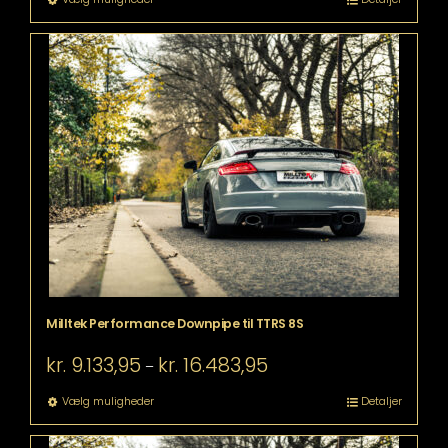
kr. 37.378,95
vare
har
flere
varianter.
Mulighederne
kan
vælges
på
varesiden
Milltek Performance Downpipe til TTRS 8S
Prisinterval:
kr.
9.133,95
kr.
16.483,95
–
kr. 9.133,95
til
Dette
Vælg muligheder
Detaljer
kr. 16.483,95
vare
har