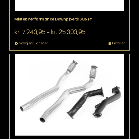
Milltek Performance Downpipe til SQ5 FY
Prisinterval:
kr.
7.243,95
kr.
25.303,95
–
kr. 7.243,95
til
Dette
Vælg muligheder
Detaljer
kr. 25.303,95
vare
har
flere
varianter.
Mulighederne
kan
vælges
på
varesiden