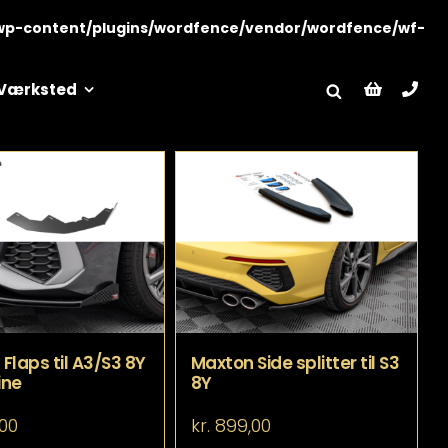
wp-content/plugins/wordfence/vendor/wordfence/wf-
Værksted
Flaps til A3/S3 8Y
Maxton Side splitter til S3
ine
8Y
00
kr.
899,00