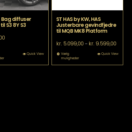
Bag diffuser
ST HAS by KW, HAS
 til S3 8Y S3
Justerbare gevindfjedre
til MQB MK8 Platform
00
Prisinte
kr.
5.099,00
kr.
9.599,00
–
kr. 5.09
til
Dette
Dette
Quick View
Vælg
Quick View
der
muligheder
kr. 9.59
vare
vare
har
har
flere
flere
varianter.
varianter.
Mulighederne
Mulighederne
kan
kan
vælges
vælges
på
på
varesiden
varesiden