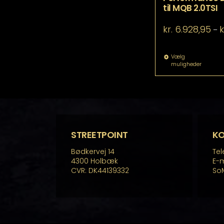
til MQB 2.0TSI
kr.
6.928,95
k
–
De
Vælg
muligheder
va
ha
fle
va
Mu
ka
væ
p
STREETPOINT
K
va
Bødkervej 14
Tel
4300 Holbæk
E-m
CVR: DK44139332
So