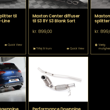
itter til
Maxton Center diffuser
Maxton 
-Line
til S3 8Y S3 Blank Sort
splitter
kr.
899,00
kr.
899,
tte
Quick View
Vælg
Tilføj til kurv
Quick View
mulighe
re
r
re
rianter.
lighederne
n
lges
å
residen
Downpipe
Performance Downpipe