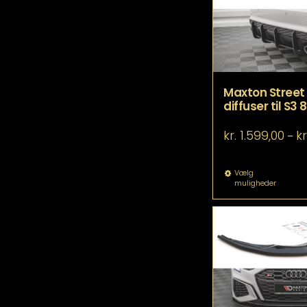
væ
p
va
Maxton Street
diffuser til S3 
kr.
1.599,00
kr
–
De
Vælg
muligheder
va
ha
fle
va
Mu
ka
væ
p
va