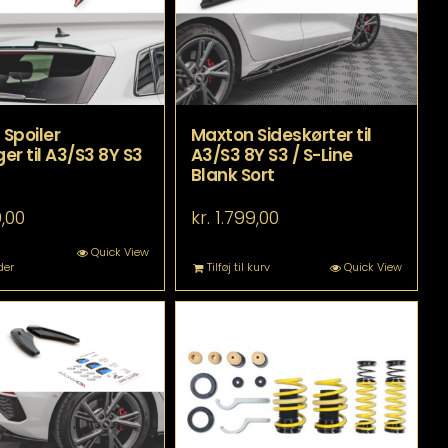
vælges
vælges
på
på
varesiden
varesiden
Spoiler
Maxton Sideskørter til
er til A3/S3 8Y S3
A3/S3 8Y S3 / S-Line
Blank Sort
,00
kr.
1.799,00
Dette
Quick View
der
Tilføj til kurv
Quick View
vare
har
flere
varianter.
Mulighederne
kan
vælges
på
varesiden