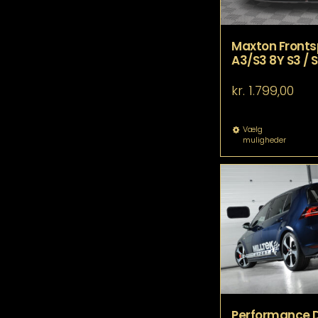
Maxton Frontspl
A3/S3 8Y S3 / S
kr.
1.799,00
De
Vælg
muligheder
va
ha
fle
va
Mu
ka
væ
p
va
Performance 