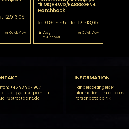
til MQB4WD/EA888GEN4
Hatchback
Prisinterval:
r.
12.913,95
kr. 6.928,95
Prisinterval:
kr.
9.868,95
kr.
12.913,95
–
til
kr. 9.868,95
kr. 12.913,95
til
tte
Dette
Quick View
Vælg
Quick View
muligheder
kr. 12.913,95
re
vare
r
har
re
flere
rianter.
varianter.
lighederne
Mulighederne
n
kan
lges
vælges
å
på
ONTAKT
INFORMATION
residen
varesiden
efon: +45 93 907 907
Handelsbetingelser
ail: salg@streetpoint.dk
Information om cookies
Me:
@streetpoint.dk
Persondatapolitik