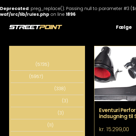
Deprecated
: preg_replace(): Passing null to parameter #3 ($
waf/src/lib/rules.php
on line
1896
Skip
to
Fælge
content
Varekategorier
Alle Varer
(5735)
Fælge
(5957)
Performance dele
(338)
Performance Katalog
(3)
Eventuri Perf
Sænknings Katalog
(3)
indsugning til 
Uncategorized
(11)
kr.
15.299,00