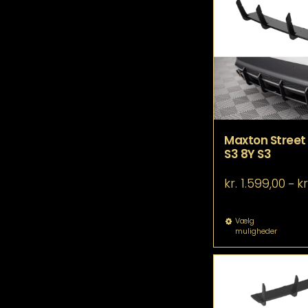
Maxton Street d
S3 8Y S3
kr.
1.599,00
kr
–
De
Vælg
muligheder
va
ha
fle
va
Mu
ka