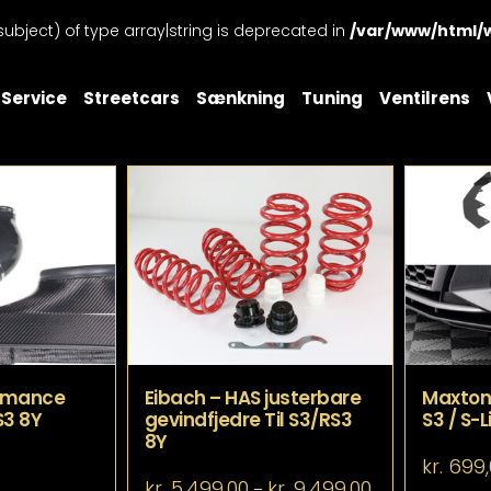
subject) of type array|string is deprecated in
/var/www/html/
Service
Streetcars
Sænkning
Tuning
Ventilrens
ormance
Eibach – HAS justerbare
Maxton 
S3 8Y
gevindfjedre Til S3/RS3
S3 / S-L
8Y
kr.
699,
Prisinterval:
kr.
5.499,00
kr.
9.499,00
–