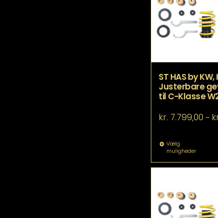
ka
væ
p
va
ST HAS by KW,
Justerbare ge
til C-Klasse 
kr.
7.799,00
kr
–
De
Vælg
muligheder
va
ha
fle
va
Mu
ka
væ
p