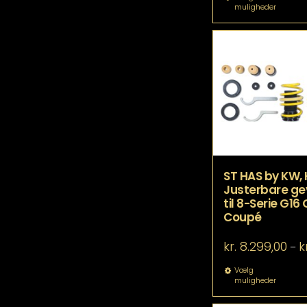
muligheder
va
ha
fle
va
Mu
ka
væ
p
va
ST HAS by KW,
Justerbare ge
til 8-Serie G16
Coupé
kr.
8.299,00
k
–
De
Vælg
muligheder
va
ha