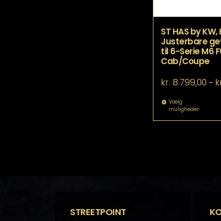
ST HAS by KW,
Justerbare ge
til 6-Serie M6 
Cab/Coupe
kr.
8.799,00
k
–
De
Vælg
muligheder
va
ha
fle
va
Mu
ka
væ
p
va
STREETPOINT
K