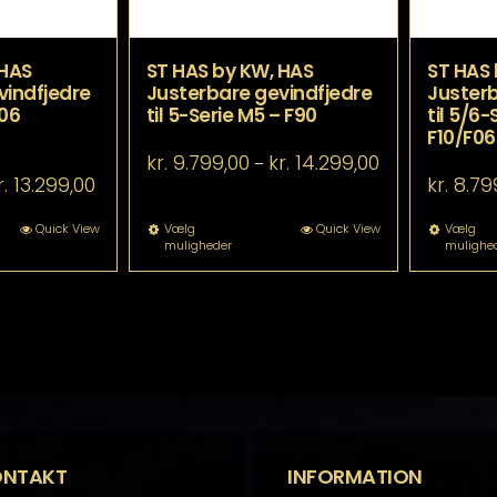
 HAS
ST HAS by KW, HAS
ST HAS 
vindfjedre
Justerbare gevindfjedre
Justerb
F06
til 5-Serie M5 – F90
til 5/6
F10/F06
Prisinterval:
kr.
9.799,00
kr.
14.299,00
–
kr. 9.799,00
Prisinterval:
r.
13.299,00
kr.
8.79
til
kr. 8.799,00
kr. 14.299,00
til
tte
Dette
Quick View
Vælg
Quick View
Vælg
kr. 13.299,00
muligheder
mulighe
re
vare
r
har
re
flere
rianter.
varianter.
lighederne
Mulighederne
n
kan
lges
vælges
å
på
residen
varesiden
ONTAKT
INFORMATION