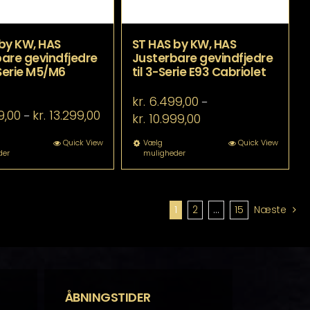
by KW, HAS
ST HAS by KW, HAS
are gevindfjedre
Justerbare gevindfjedre
-Serie M5/M6
til 3-Serie E93 Cabriolet
kr.
6.499,00
–
Prisinterval:
9,00
kr.
13.299,00
Prisinterval:
–
kr.
10.999,00
kr. 8.799,00
kr. 6.499,00
til
til
Dette
Dette
Quick View
Vælg
Quick View
kr. 13.299,00
der
muligheder
kr. 10.999,00
vare
vare
har
har
flere
flere
varianter.
varianter.
Mulighederne
Mulighederne
1
2
…
15
Næste
kan
kan
vælges
vælges
på
på
varesiden
varesiden
ÅBNINGSTIDER