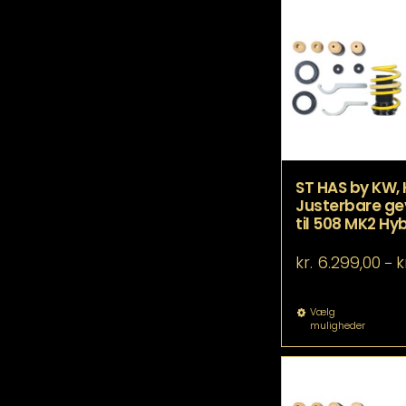
fle
va
Mu
ka
væ
p
va
ST HAS by KW,
Justerbare ge
til 508 MK2 Hyb
kr.
6.299,00
k
–
De
Vælg
muligheder
va
ha
fle
va
Mu