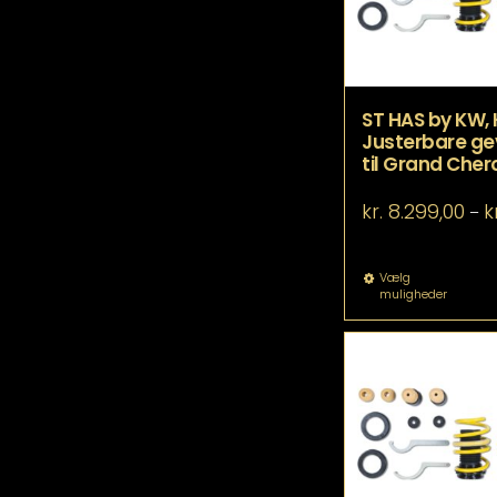
va
ST HAS by KW,
Justerbare ge
til Grand Cher
kr.
8.299,00
k
–
De
Vælg
muligheder
va
ha
fle
va
Mu
ka
væ
p
va