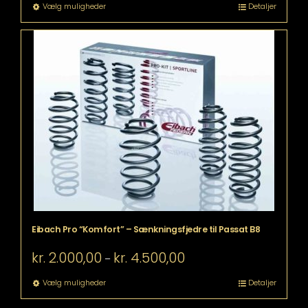
til
Dette
Vælg muligheder
Detaljer
kr. 4.500,00
vare
har
flere
varianter.
Mulighederne
kan
vælges
på
varesiden
Eibach Pro “Komfort” – Sænkningsfjedre til Passat B8
Prisinterval:
kr.
2.000,00
kr.
4.500,00
–
kr. 2.000,00
til
Dette
Vælg muligheder
Detaljer
kr. 4.500,00
vare