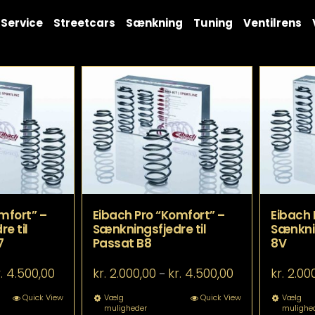
Service
Streetcars
Sænkning
Tuning
Ventilrens
mfort” –
Eibach Pro “Komfort” –
Eibach 
e til
Sænkningsfjedre til
Sænknin
7
Passat B8
8V
Prisinterval:
Prisinterval:
.
4.500,00
kr.
2.000,00
kr.
4.500,00
kr.
2.00
–
kr. 2.000,00
kr. 2.000,00
til
til
tte
Dette
Quick View
Vælg
Quick View
Vælg
muligheder
mulighe
kr. 4.500,00
kr. 4.500,00
re
vare