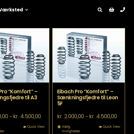
Værksted
Pro “Komfort” –
Eibach Pro “Komfort” –
gsfjedre til A3
Sænkningsfjedre til Leon
5F
Prisinterval:
Prisinter
0,00
kr.
4.500,00
kr.
2.000,00
kr.
4.500,00
–
–
kr. 2.000,00
kr. 2.000
til
til
Dette
Dette
Quick View
Vælg
Quick View
der
muligheder
kr. 4.500,00
kr. 4.500
vare
vare