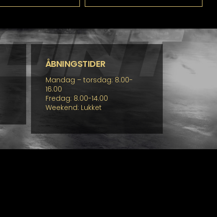
har
har
flere
flere
varianter.
varianter.
Mulighederne
Mulighederne
kan
kan
vælges
vælges
på
på
ÅBNINGSTIDER
varesiden
varesiden
Mandag – torsdag: 8.00-
16.00
Fredag: 8.00-14.00
Weekend: Lukket