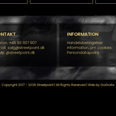
r
har
re
flere
rianter.
varianter.
lighederne
Mulighederne
n
kan
lges
vælges
å
på
ONTAKT
INFORMATION
residen
varesiden
efon: +45 93 907 907
Handelsbetingelser
ail: salg@streetpoint.dk
Information om cookies
Me:
@streetpoint.dk
Persondatapolitik
Copyright 2017 - 2026 Streetpoint | All Rights Reserved | Web by GoGrafix