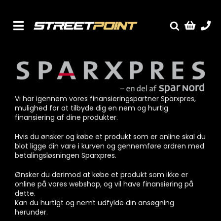
Skip
to
content
Toggle
Fælge
Navigation
Service
Streetcars
Sænkning
Vi har igennem vores finansieringspartner Sparxpres,
mulighed for at tilbyde dig en nem og hurtig
Tuning
finansiering af dine produkter.
Ventilrens
Hvis du ønsker og købe et produkt som er online skal du
blot ligge din vare i kurven og gennemføre ordren med
Værksted
betalingsløsningen Sparxpres.
Ønsker du derimod at købe et produkt som ikke er
online på vores webshop, og vil have finansiering på
dette.
Kan du hurtigt og nemt udfylde din ansøgning
herunder.