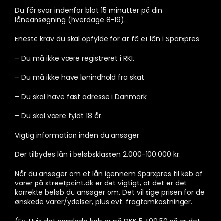
Du får svar indenfor blot 15 minutter på din
låneansøgning (hverdage 8-19).
Eneste krav du skal opfylde for at få et lån i Sparxpres
– Du må ikke være registreret i RKI.
– Du må ikke have lønindhold fra skat
– Du skal have fast adresse i Danmark.
– Du skal være fyldt 18 år.
Vigtig information inden du ansøger
Der tilbydes lån i beløbsklassen 2.000-100.000 kr.
Når du ansøger om et lån igennem Sparxpres til køb af
varer på streetpoint.dk er det vigtigt, at det er det
korrekte beløb du ansøger om. Det vil sige prisen for de
ønskede varer/ydelser, plus evt. fragtomkostninger.
(Ex. Hvis det samlede køb er på DKK 5.499,50 så er det