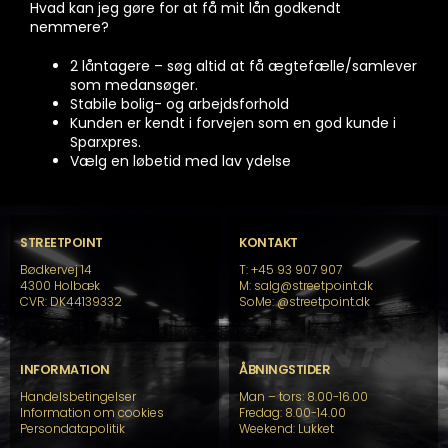
Hvad kan jeg gøre for at få mit lån godkendt
nemmere?
2 låntagere – søg altid at få ægtefælle/samlever
som medansøger.
Stabile bolig- og arbejdsforhold
Kunden er kendt i forvejen som en god kunde i
Sparxpres.
Vælg en løbetid med lav ydelse
STREETPOINT
KONTAKT
Bødkervej 14
T: +45 93 907 907
4300 Holbæk
M: salg@streetpoint.dk
CVR: DK44139332
SoMe:
@streetpoint.dk
INFORMATION
ÅBNINGSTIDER
Handelsbetingelser
Man – tors: 8.00-16.00
Information om cookies
Fredag: 8.00-14.00
Persondatapolitik
Weekend: Lukket