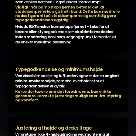
sænke bilen helt ned – også kaldet “max dump”.
Vigtigt:
Når bumpstops fjernes, betyder det, at
støddæmperne kan gå helt i bund. Dette
kan medføre
nedsat garanti
på støddæmperne og samtidig
gøre
typegodkendelsen ugyldig
.
Hvis du
IKKE
ønsker bumpstops fjernet
– f.eks. for at
bevare bilens typegodkendelse –
skal dette meddeles
inden montering
, da vi som udgangspunkt forventer, at
du ønsker maksimal sænkning.
Typegodkendelse og minimumshøjde
Ved visse bilmodeller og luftundervogne er der en
angivet
minimumskørehøjde
, som skal overholdes for at
typegodkendelsen er gyldig.
Køres der lavere end det foreskrevne, kan vi ikke
garantere korrekte justeringsmuligheder ifm. styring
og komfort.
Justering af højde og dækslitage
Vi foretager
ikke 4-hjulsudmåling
ved montering af