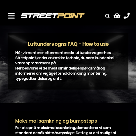
Skip
to
content
Toggle
Fælge
Navigation
Service
Luftundervogns FAQ – How to use
Streetcars
Når vi monterer eftermonterede luftundervogne hos
Streetpoint, er der en række forhold, du som kunde skal
Sænkning
være opmærksom på.
Her besvarer vi de mest almindelige spørgsmål og
Tuning
informerer om vigtige forhold omkring montering,
typegodkendelse og drift.
Ventilrens
Værksted
Maksimal sænkning og bumpstops
For at opnå
maksimal sænkning
, demonterer vi som
standard de såkaldte
bumpstops
. Dette gør det muligt at