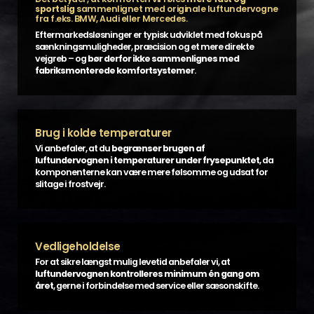
sportslig
sammenlignet med originale luftundervogne
fra f.eks. BMW, Audi eller Mercedes.
Eftermarkedsløsninger er typisk udviklet med fokus på
sænkningsmuligheder, præcision og et mere direkte
vejgreb – og
bør derfor ikke sammenlignes med
fabriksmonterede komfortsystemer
.
Brug i kolde temperaturer
Vi anbefaler, at du
begrænser brugen af
luftundervognen i temperaturer under frysepunktet
, da
komponenterne kan være mere følsomme og udsat for
slitage i frostvejr.
Vedligeholdelse
For at sikre længst mulig levetid anbefaler vi, at
luftundervognen kontrolleres minimum én gang om
året
, gerne i forbindelse med service eller sæsonskifte.