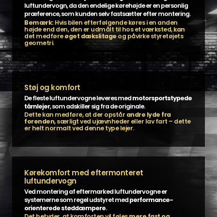
luftundervogn, da den endelige kørehøjde er en personlig
præference, som kunden selv fastsætter efter montering.
Bemærk:
Hvis bilen efterfølgende køres i en anden
højde end den, den er udmålt til hos et værksted, kan
det medføre
øget dækslitage
og påvirke styretøjets
geometri.
Støj og komfort
De fleste luftundervogne leveres med
motorsportstypede
tårnlejer
, som adskiller sig fra de originale.
Dette kan medføre, at der opstår
andre lyde fra
forenden
, særligt ved ujævnheder eller lav fart – dette
er helt normalt ved denne type lejer.
Kørekomfort med eftermonteret
luftundervogn
Ved montering af eftermarked luftundervogne er
systemerne som regel udstyret med
performance-
orienterede støddæmpere
.
Det betyder, at komforten vil føles
mere fast og