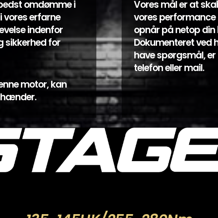
 bedst omdømme i
Vores mål er at sk
i vores erfarne
vores performance k
evelse indenfor
opnår på netop din bi
 sikkerhed for
Dokumenteret ved hjæ
have spørgsmål, er 
telefon eller mail.
enne motor, kan
e hænder.