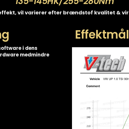
135-145HK/255-280Nm
ffekt, vil varierer efter brændstof kvalitet & v
ng
Effektmåli
software i dens
hardware medmindre