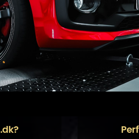
t.dk?
Per