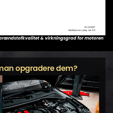
r brændstofkvalitet & virkningsgrad for motoren
r man opgradere dem?