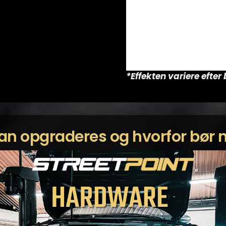
*Effekten variere efte
kan opgraderes og hvorfor bø