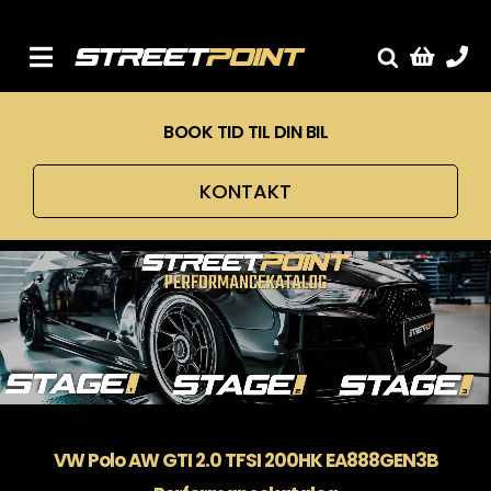
Skip
to
content
Toggle
Fælge
Navigation
BOOK TID TIL DIN BIL
Service
Streetcars
KONTAKT
Sænkning
Tuning
Ventilrens
Værksted
VW Polo AW GTI 2.0 TFSI 200HK EA888GEN3B