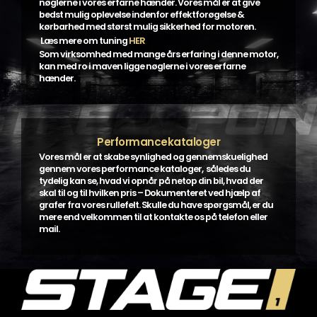
nøglerne i vores erfarne hænder. Vores mål er at give
bedst mulig oplevelse indenfor effektforøgelse &
kørbarhed med størst mulig sikkerhed for motoren.
Læs mere om tuning
HER
Som virksomhed med mange års erfaring i denne motor,
kan med ro i maven ligge nøglerne i vores erfarne
hænder.
Performancekataloger
Vores mål er at skabe synlighed og gennemskuelighed
gennem vores performance kataloger, således du
tydelig kan se, hvad vi opnår på netop din bil, hvad der
skal til og til hvilken pris – Dokumenteret ved hjælp af
grafer fra vores rullefelt. Skulle du have spørgsmål, er du
mere end velkommen til at kontakte os på telefon eller
mail.