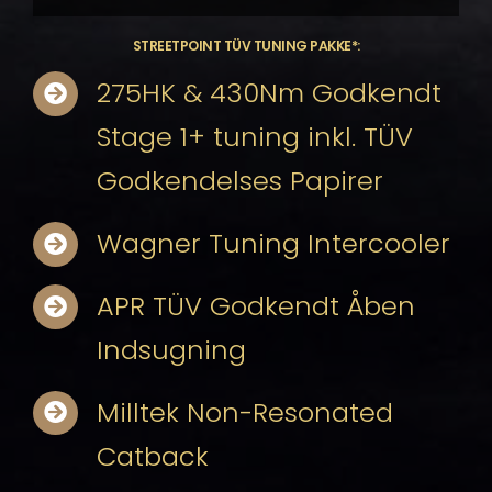
STREETPOINT TÜV TUNING PAKKE*:
275HK & 430Nm Godkendt
Stage 1+ tuning inkl. TÜV
Godkendelses Papirer
Wagner Tuning Intercooler
APR TÜV Godkendt Åben
Indsugning
Milltek Non-Resonated
Catback