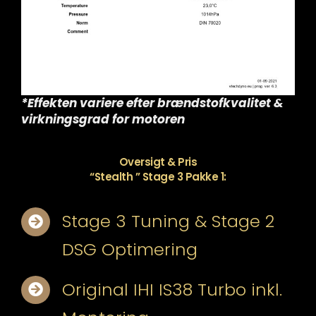
*Effekten variere efter brændstofkvalitet &
virkningsgrad for motoren
Oversigt & Pris
“Stealth ” Stage 3 Pakke 1:
Stage 3 Tuning & Stage 2
DSG Optimering
Original IHI IS38 Turbo inkl.