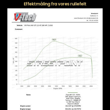
Effektmåling fra vores rullefelt