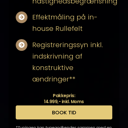
hastighedsbegrænsning
Effektmåling på in-
house Rullefelt
Registreringssyn inkl.
indskrivning af
konstruktive
ændringer**
Pakkepris:
14.999,- inkl. Moms
BOOK TID
*Tuningen kan typegodkendes sammen med en