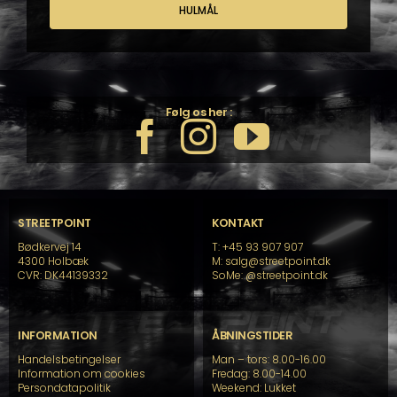
HULMÅL
Følg os her :
STREETPOINT
KONTAKT
Bødkervej 14
T: +45 93 907 907
4300 Holbæk
M: salg@streetpoint.dk
CVR: DK44139332
SoMe:
@streetpoint.dk
INFORMATION
ÅBNINGSTIDER
Handelsbetingelser
Man – tors: 8.00-16.00
Information om cookies
Fredag: 8.00-14.00
Persondatapolitik
Weekend: Lukket