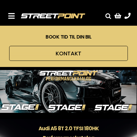
Skip
to
content
Toggle
Fælge
Navigation
BOOK TID TIL DIN BIL
Service
Streetcars
KONTAKT
Sænkning
Tuning
Ventilrens
Værksted
Audi A5 8T 2.0 TFSI 180HK