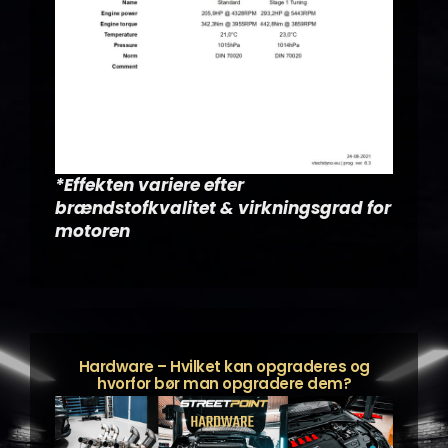
*Effekten variere efter
brændstofkvalitet & virkningsgrad for
motoren
Hardware – Hvilket kan opgraderes og
hvorfor bør man opgradere dem?