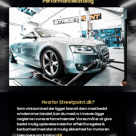
Performancekatalog
Hvorfor Streetpoint.dk?
Som virksomhed der ligger blandt dem med bedst
omdømme i landet, kan du med ro i maven ligge
nøglerne i vores erfarne hænder. Vores mål er at give
bedst mulig oplevelse indenfor effektforøgelse &
kørbarhed med størst mulig sikkerhed for motoren.
Læs mere om tuning
HER