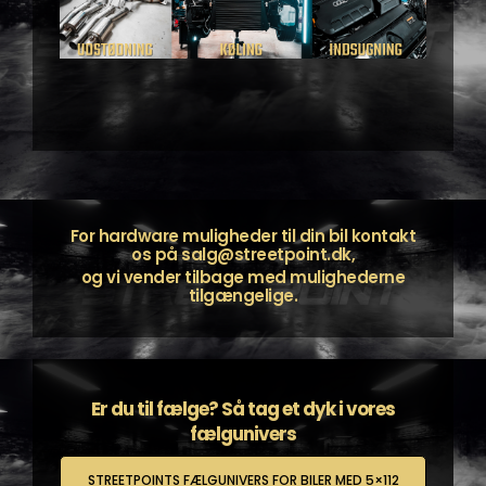
For hardware muligheder til din bil kontakt
os på
salg@streetpoint.dk
,
og vi vender tilbage med mulighederne
tilgængelige.
Er du til fælge? Så tag et dyk i vores
fælgunivers
STREETPOINTS FÆLGUNIVERS FOR BILER MED 5×112