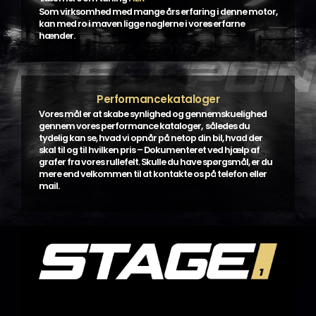
Som virksomhed med mange års erfaring i denne motor,
kan med ro i maven ligge nøglerne i vores erfarne
hænder.
Performancekataloger
Vores mål er at skabe synlighed og gennemskuelighed
gennem vores performance kataloger, således du
tydelig kan se, hvad vi opnår på netop din bil, hvad der
skal til og til hvilken pris – Dokumenteret ved hjælp af
grafer fra vores rullefelt. Skulle du have spørgsmål, er du
mere end velkommen til at kontakte os på telefon eller
mail.