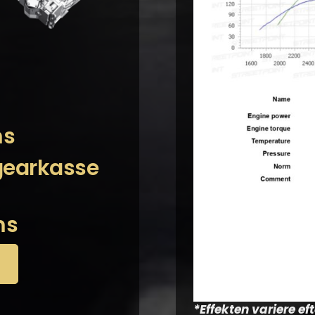
ms
 gearkasse
ms
*Effekten variere e