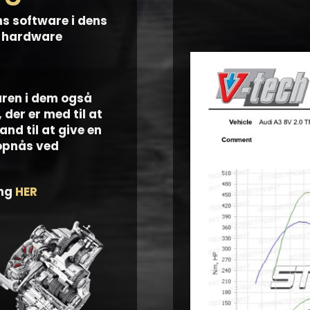
ns software i dens
f hardware
aren i dem også
der er med til at
and til at give en
 opnås ved
ing
HER