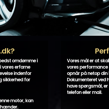
t.dk?
Per
 bedst omdømme i
Vores mål er at sk
i vores erfarne
vores performance k
evelse indenfor
opnår på netop din bi
 sikkerhed for
Dokumenteret ved hjæ
have spørgsmål, er 
telefon eller mail.
enne motor, kan
e hænder.