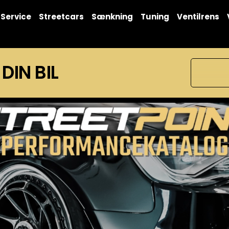
Service
Streetcars
Sænkning
Tuning
Ventilrens
 DIN BIL