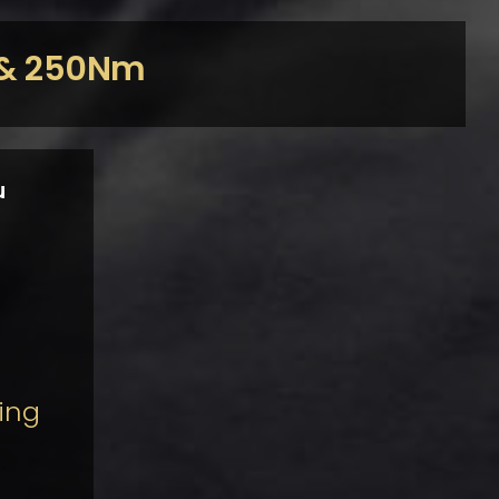
K & 250Nm
u
ing