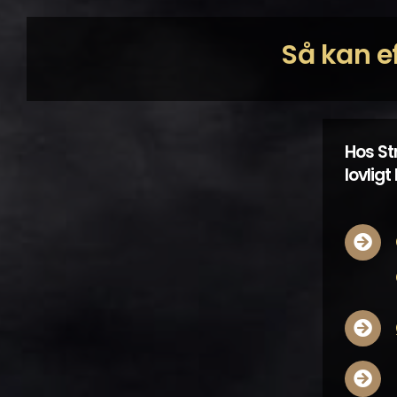
Så kan e
Hos St
lovlig