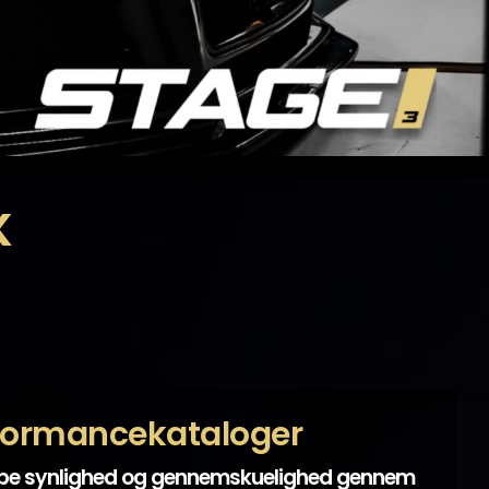
K
formancekataloger
abe synlighed og gennemskuelighed gennem