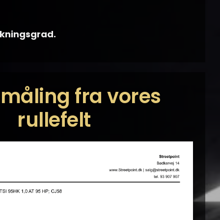
irkningsgrad.
tmåling fra vores
rullefelt