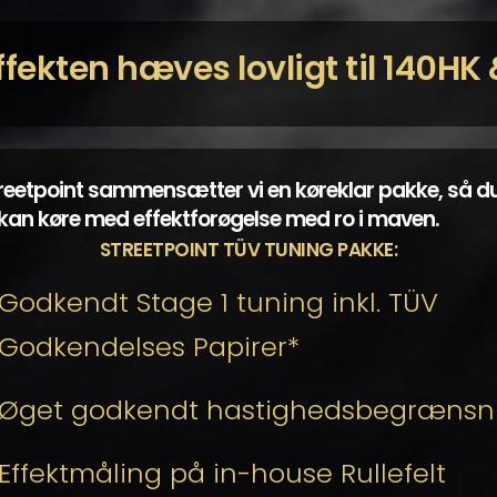
ffekten hæves lovligt til 140H
reetpoint sammensætter vi en køreklar pakke, så d
t kan køre med effektforøgelse med ro i maven.
STREETPOINT TÜV TUNING PAKKE:
Godkendt Stage 1 tuning inkl. TÜV
Godkendelses Papirer*
Øget godkendt hastighedsbegrænsn
Effektmåling på in-house Rullefelt