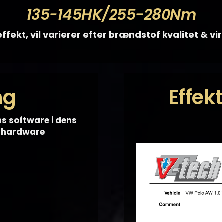
135-145HK/255-280Nm
ffekt, vil varierer efter brændstof kvalitet & v
ng
Effek
ns software i dens
f hardware