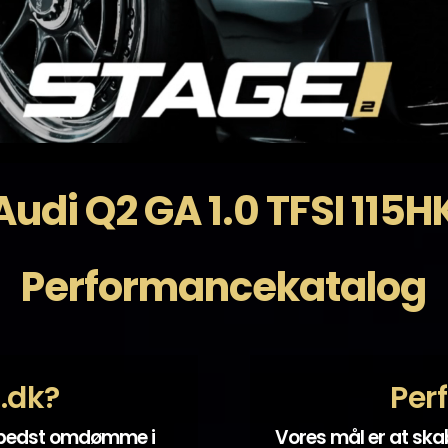
Audi Q2 GA 1.0 TFSI 115H
Performancekatalog
t.dk?
Per
 bedst omdømme i
Vores mål er at sk