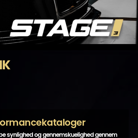
HK
formancekataloger
abe synlighed og gennemskuelighed gennem