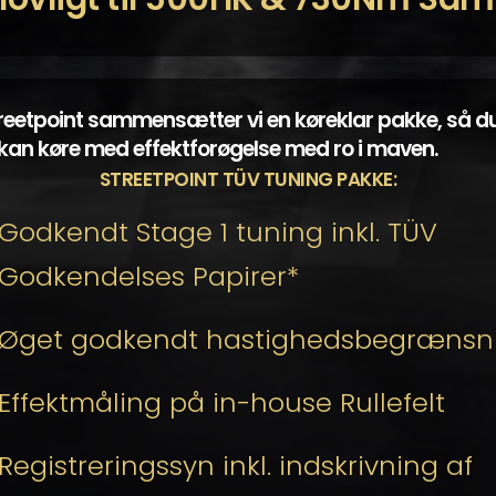
reetpoint sammensætter vi en køreklar pakke, så d
t kan køre med effektforøgelse med ro i maven.
STREETPOINT TÜV TUNING PAKKE:
Godkendt Stage 1 tuning inkl. TÜV
Godkendelses Papirer*
Øget godkendt hastighedsbegrænsn
Effektmåling på in-house Rullefelt
Registreringssyn inkl. indskrivning af