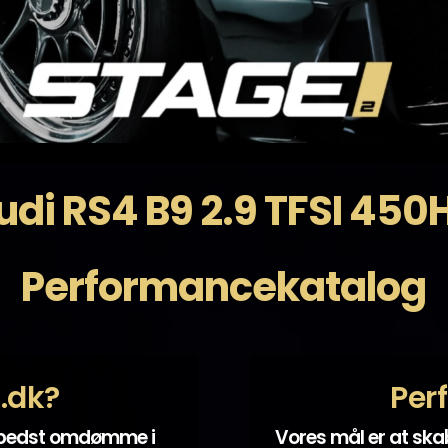
udi RS4 B9 2.9 TFSI 450
Performancekatalog
t.dk?
Per
 bedst omdømme i
Vores mål er at sk