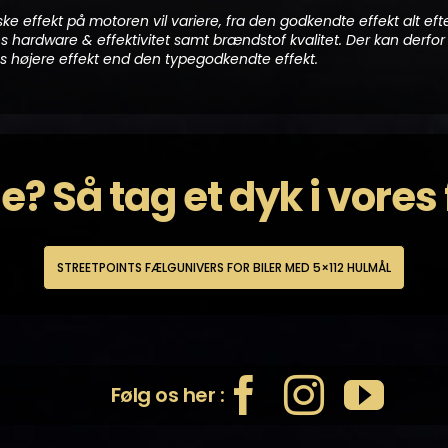
ske effekt på motoren vil variere, fra den godkendte effekt alt eft
 hardware & effektivitet samt brændstof kvalitet. Der kan derfor 
s højere effekt end den typegodkendte effekt.
lge? Så tag et dyk i vore
STREETPOINTS FÆLGUNIVERS FOR BILER MED 5×112 HULMÅL
Følg os her :