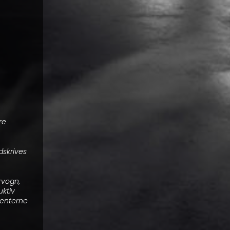
re
dskrives
rvogn,
uktiv
nenterne