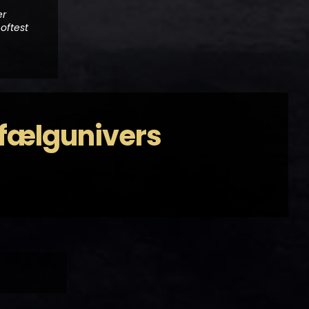
er
oftest
s fælgunivers