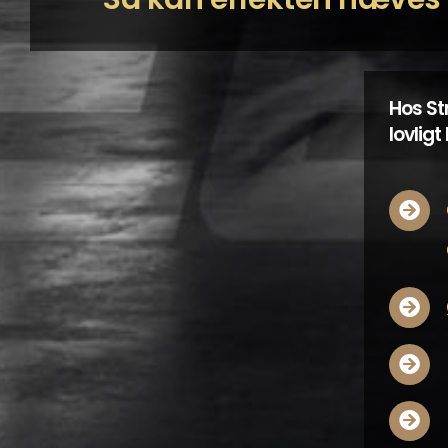
Hos St
lovlig