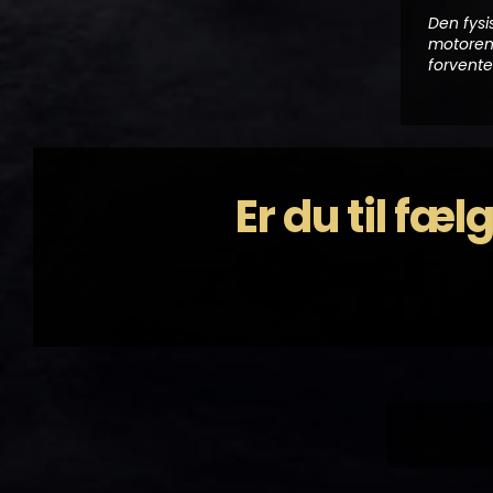
Den fysi
motorens
forvente
Er du til fæ