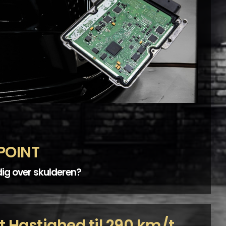
POINT
dig over skulderen?
 Hastighed til 290 km/t