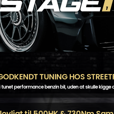
GODKENDT TUNING HOS STREET
i tunet performance benzin bil, uden at skulle kigge 
lovligt til 500HK & 730Nm Samt