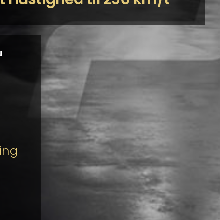
u
ing