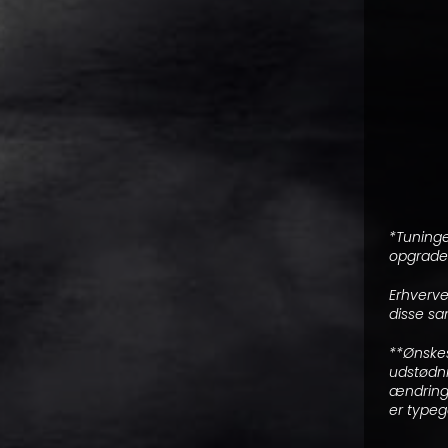
*Tuning
opgrader
Erhverve
disse sa
**Ønskes
udstødni
ændring.
er typeg