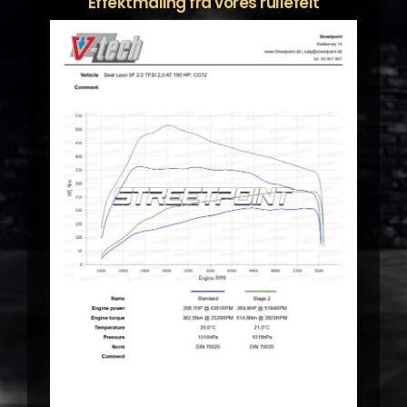
Effektmåling fra vores rullefelt