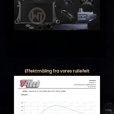
Effektmåling fra vores rullefelt