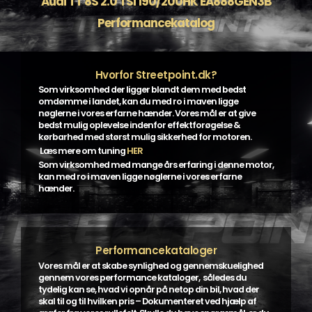
Audi TT 8S 2.0 TSI 190/200HK EA888GEN3B
Performancekatalog
Hvorfor Streetpoint.dk?
Som virksomhed der ligger blandt dem med bedst
omdømme i landet, kan du med ro i maven ligge
nøglerne i vores erfarne hænder. Vores mål er at give
bedst mulig oplevelse indenfor effektforøgelse &
kørbarhed med størst mulig sikkerhed for motoren.
Læs mere om tuning
HER
Som virksomhed med mange års erfaring i denne motor,
kan med ro i maven ligge nøglerne i vores erfarne
hænder.
Performancekataloger
Vores mål er at skabe synlighed og gennemskuelighed
gennem vores performance kataloger, således du
tydelig kan se, hvad vi opnår på netop din bil, hvad der
skal til og til hvilken pris – Dokumenteret ved hjælp af