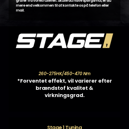
grafer fra vores rullefelt. Skulle du have spørgsmål, er du
mere end velkommen til at kontakte os på telefon eller
mail.
260-275HK/450-470 Nm
*Forventet effekt, vil varierer efter
brændstof kvalitet &
virkningsgrad.
Stage 1 Tuning