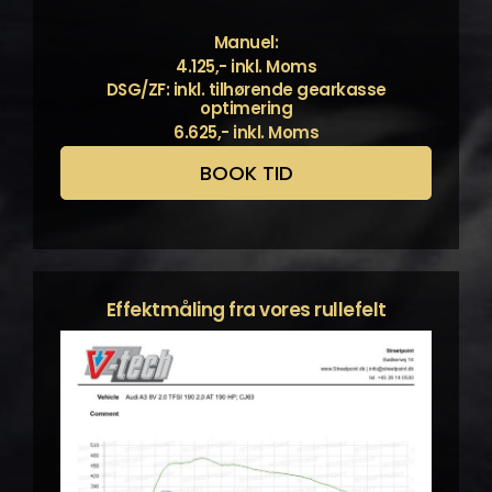
Manuel:
4.125,- inkl. Moms
DSG/ZF: inkl. tilhørende gearkasse
optimering
6.625,- inkl. Moms
BOOK TID
Effektmåling fra vores rullefelt