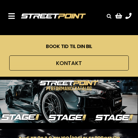
Skip
to
content
Toggle
Fælge
Navigation
Service
BOOK TID TIL DIN BIL
Streetcars
Sænkning
KONTAKT
Tuning
Ventilrens
Værksted