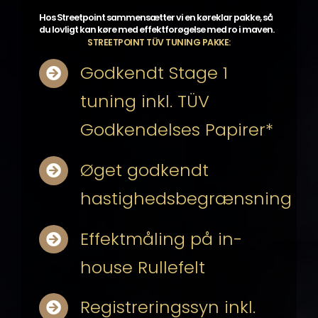
Hos Streetpoint sammensætter vi en køreklar pakke, så
du lovligt kan køre med effektforøgelse med ro i maven.
STREETPOINT TÜV TUNING PAKKE:
Godkendt Stage 1
tuning inkl. TÜV
Godkendelses Papirer*
Øget godkendt
hastighedsbegrænsning
Effektmåling på in-
house Rullefelt
Registreringssyn inkl.