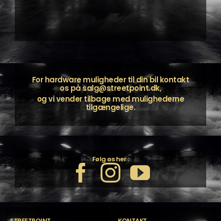
For hardware muligheder til din bil kontakt
os på
salg@streetpoint.dk
,
og vi vender tilbage med mulighederne
tilgængelige.
Følg os her :
STREETPOINT
KONTAKT