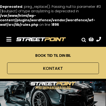
Deprecated
: preg_replace(): Passing null to parameter #3
($subject) of type array|string is deprecated in
/var/www/html/wp-
content/plugins/wordfence/vendor/wordfence/wf-
waf/src/lib/rules.php
on line
1896
Skip
to
content
Toggle
Fælge
Navigation
BOOK TID TIL DIN BIL
Service
Streetcars
KONTAKT
Sænkning
Tuning
Ventilrens
Værksted