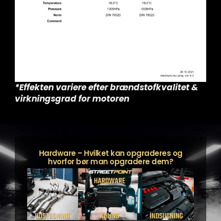
*Effekten variere efter brændstofkvalitet &
virkningsgrad for motoren
Hardware – Hvilket kan opgraderes og
hvorfor bør man opgradere dem?