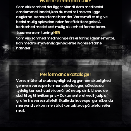
Hvorfor Streetpoint.dk?
Som virksomhed der ligger blandt dem med bedst
omdømme i landet, kan du med ro i maven ligge
nøglerne i vores erfarne hænder. Vores mål er at give
bedst mulig oplevelse indenfor effektforøgelse &
kørbarhed med størst mulig sikkerhed for motoren.
Læs mere om tuning
HER
Som virksomhed med mange års erfaring i denne motor,
kan med ro i maven ligge nøglerne i vores erfarne
hænder.
Performancekataloger
Vores mål er at skabe synlighed og gennemskuelighed
gennem vores performance kataloger, således du
tydelig kan se, hvad vi opnår på netop din bil, hvad der
skal til og til hvilken pris – Dokumenteret ved hjælp af
grafer fra vores rullefelt. Skulle du have spørgsmål, er du
mere end velkommen til at kontakte os på telefon eller
mail.