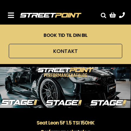
Skip
to
content
Toggle
Fælge
Navigation
BOOK TID TIL DIN BIL
Service
Streetcars
KONTAKT
Sænkning
Tuning
Ventilrens
Værksted
Seat Leon 5F
1.5 TSI 150HK