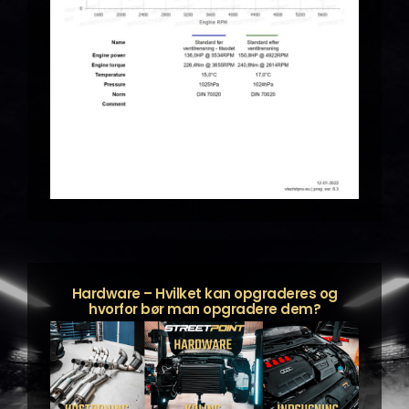
Hardware – Hvilket kan opgraderes og
hvorfor bør man opgradere dem?