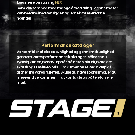
Læs mere om tuning
HER
Som virksomhed med mange års erfaring i denne motor,
kan med ro i maven ligge nøglerne i vores erfarne
hænder.
Performancekataloger
Vores mål er at skabe synlighed og gennemskuelighed
gennem vores performance kataloger, således du
tydelig kan se, hvad vi opnår på netop din bil, hvad der
skal til og til hvilken pris – Dokumenteret ved hjælp af
grafer fra vores rullefelt. Skulle du have spørgsmål, er du
mere end velkommen til at kontakte os på telefon eller
mail.