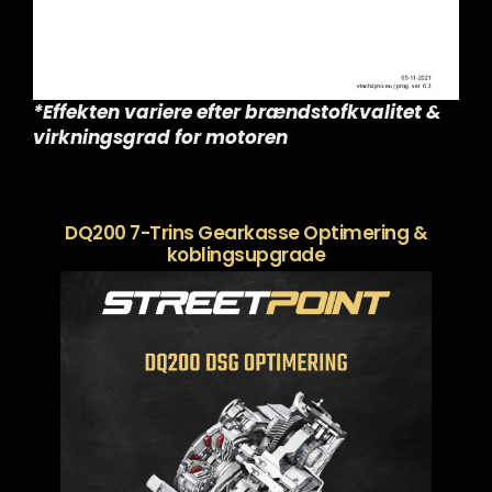
*Effekten variere efter brændstofkvalitet &
virkningsgrad for motoren
DQ200 7-Trins Gearkasse Optimering &
koblingsupgrade