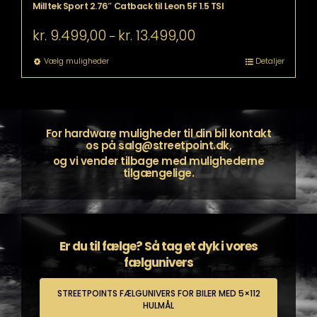
Milltek Sport 2.76″ Catback til Leon 5F 1.5 TSI
Prisinterval:
kr.
9.499,00
kr.
13.499,00
–
kr. 9.499,00
til
Dette
Vælg muligheder
Detaljer
kr. 13.499,00
vare
har
flere
varianter.
Mulighederne
For hardware muligheder til din bil kontakt
kan
os på
salg@streetpoint.dk
,
vælges
og vi vender tilbage med mulighederne
på
tilgængelige.
varesiden
Er du til fælge? Så tag et dyk i vores
fælgunivers
STREETPOINTS FÆLGUNIVERS FOR BILER MED 5×112
HULMÅL