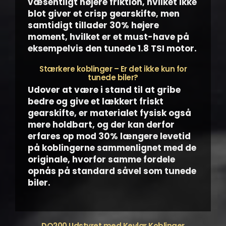
væsentligt højere friktion, hvilket ikke
blot giver et crisp gearskifte, men
samtidigt tillader 30% højere
moment, hvilket er et must-have på
eksempelvis den tunede 1.8 TSI motor.
Stærkere koblinger – Er det ikke kun for
tunede biler?
Udover at være i stand til at gribe
bedre og give et lækkert friskt
gearskifte, er materialet fysisk også
mere holdbart, og der kan derfor
erfares op mod 30% længere levetid
på koblingerne sammenlignet med de
originale, hvorfor samme fordele
opnås på standard såvel som tunede
biler.
DQ200 Udstyret med Kevlar Koblinger