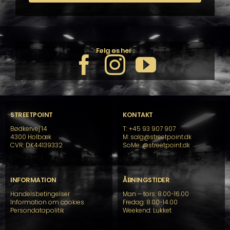
Følg os her :
STREETPOINT
KONTAKT
Bødkervej 14
T: +45 93 907 907
4300 Holbæk
M: salg@streetpoint.dk
CVR: DK44139332
SoMe:
@streetpoint.dk
INFORMATION
ÅBNINGSTIDER
Handelsbetingelser
Man – tors: 8.00-16.00
Information om cookies
Fredag: 8.00-14.00
Persondatapolitik
Weekend: Lukket