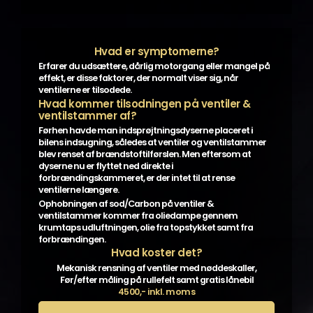
Hvad er symptomerne?
Erfarer du udsættere, dårlig motorgang eller mangel på
effekt, er disse faktorer, der normalt viser sig, når
ventilerne er tilsodede.
Hvad kommer tilsodningen på ventiler &
ventilstammer af?
Førhen havde man indsprøjtningsdyserne placeret i
bilens indsugning, således at ventiler og ventilstammer
blev renset af brændstoftilførslen. Men eftersom at
dyserne nu er flyttet ned direkte i
forbrændingskammeret, er der intet til at rense
ventilerne længere.
Ophobningen af sod/Carbon på ventiler &
ventilstammer kommer fra oliedampe gennem
krumtaps udluftningen, olie fra topstykket samt fra
forbrændingen.
Hvad koster det?
Mekanisk rensning af ventiler med nøddeskaller,
Før/efter måling på rullefelt samt gratis lånebil
4500,- inkl. moms