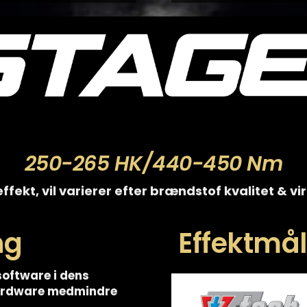
250-265 HK/440-450 Nm
ffekt, vil varierer efter brændstof kvalitet & v
ng
Effektmåli
software i dens
hardware medmindre