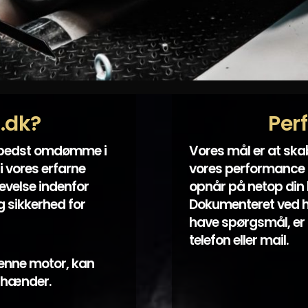
t.dk?
Per
 bedst omdømme i
Vores mål er at sk
i vores erfarne
vores performance k
evelse indenfor
opnår på netop din bi
 sikkerhed for
Dokumenteret ved hjæ
have spørgsmål, er 
telefon eller mail.
enne motor, kan
e hænder.