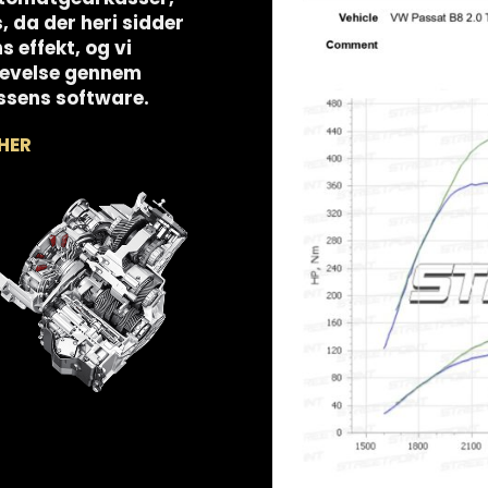
s, da der heri sidder
 effekt, og vi
plevelse gennem
ssens software.
HER