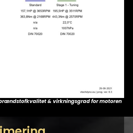
r brændstofkvalitet & virkningsgrad for motoren
imering