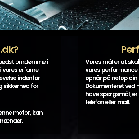
t.dk?
Per
 bedst omdømme i
Vores mål er at sk
i vores erfarne
vores performance k
evelse indenfor
opnår på netop din bi
 sikkerhed for
Dokumenteret ved hjæ
have spørgsmål, er 
telefon eller mail.
enne motor, kan
e hænder.