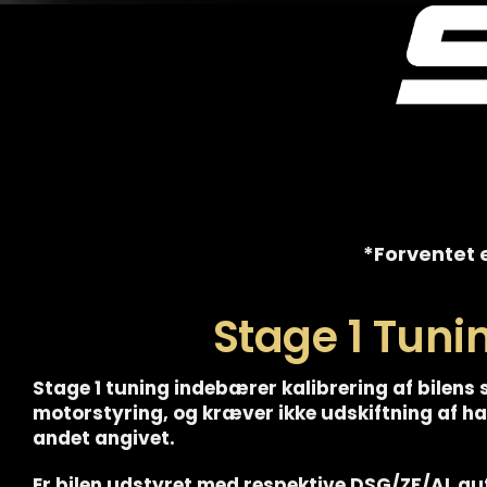
*Forventet e
Stage 1 Tuni
Stage 1 tuning indebærer kalibrering af bilens 
motorstyring, og kræver ikke udskiftning af 
andet angivet.
Er bilen udstyret med respektive DSG/ZF/AL a