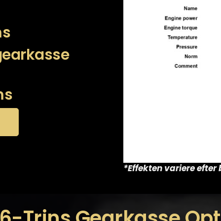
ms
 gearkasse
ms
*Effekten variere efte
6-Trins Gearkasse Opt