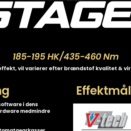
185-195 HK/435-460 Nm
ffekt, vil varierer efter brændstof kvalitet & v
ng
Effektmåli
software i dens
hardware medmindre
utomatgearkasser,