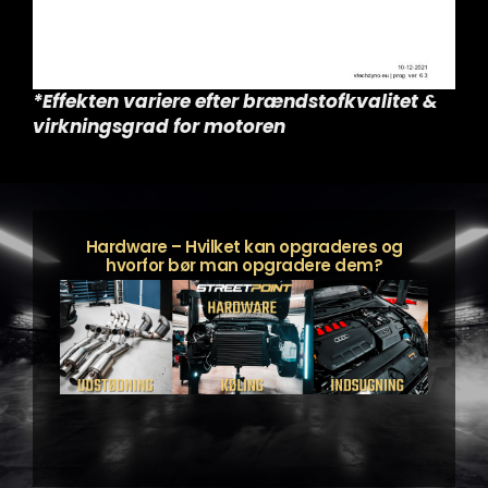
*Effekten variere efter brændstofkvalitet &
virkningsgrad for motoren
Hardware – Hvilket kan opgraderes og
hvorfor bør man opgradere dem?