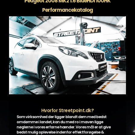
Peugeot 2008 MK2 1.6 BlueHDI 100HK
Performancekatalog
Hvorfor Streetpoint.dk?
Som virksomhed der ligger blandt dem med bedst
omdømme i landet, kan du med ro i maven ligge
nøglerne i vores erfarne hænder. Vores mål er at give
bedst mulig oplevelse indenfor effektforøgelse &