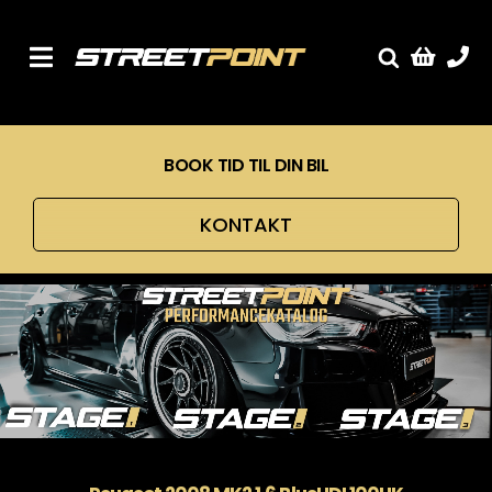
Skip
to
content
Toggle
Fælge
Navigation
Service
BOOK TID TIL DIN BIL
Streetcars
Sænkning
KONTAKT
Tuning
Ventilrens
Værksted