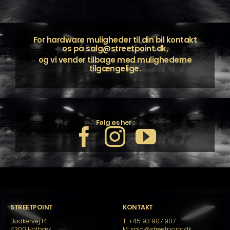
For hardware muligheder til din bil kontakt
os på
salg@streetpoint.dk
,
og vi vender tilbage med mulighederne
tilgængelige.
Følg os her :
STREETPOINT
KONTAKT
Bødkervej 14
T: +45 93 907 907
4300 Holbæk
M: salg@streetpoint.dk