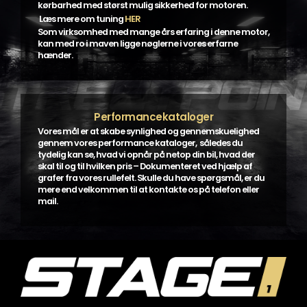
kørbarhed med størst mulig sikkerhed for motoren.
Læs mere om tuning
HER
Som virksomhed med mange års erfaring i denne motor,
kan med ro i maven ligge nøglerne i vores erfarne
hænder.
Performancekataloger
Vores mål er at skabe synlighed og gennemskuelighed
gennem vores performance kataloger, således du
tydelig kan se, hvad vi opnår på netop din bil, hvad der
skal til og til hvilken pris – Dokumenteret ved hjælp af
grafer fra vores rullefelt. Skulle du have spørgsmål, er du
mere end velkommen til at kontakte os på telefon eller
mail.