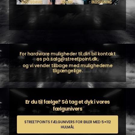
For hardware muligheder til din bil kontakt
os på
salg@streetpoint.dk
,
og vi vender tilbage med mulighederne
tilgængelige.
Er du til fælge? Så tag et dyk i vores
fælgunivers
STREETPOINTS FÆLGUNIVERS FOR BILER MED 5×112
HULMÅL