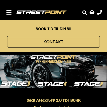
Skip
to
content
Toggle
Fælge
Navigation
BOOK TID TIL DIN BIL
Service
Streetcars
KONTAKT
Sænkning
Tuning
Ventilrens
Værksted
Seat Ateca 5FP 2.0 TDI 190HK