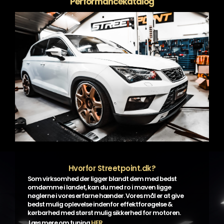
Performancekatalog
Hvorfor Streetpoint.dk?
Som virksomhed der ligger blandt dem med bedst
omdømme i landet, kan du med ro i maven ligge
nøglerne i vores erfarne hænder. Vores mål er at give
bedst mulig oplevelse indenfor effektforøgelse &
kørbarhed med størst mulig sikkerhed for motoren.
Læs mere om tuning
HER