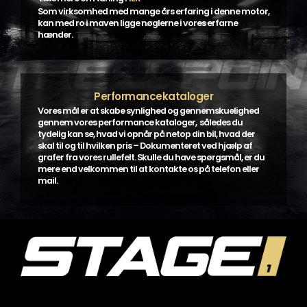
Som virksomhed med mange års erfaring i denne motor,
kan med ro i maven ligge nøglerne i vores erfarne
hænder.
Performancekataloger
Vores mål er at skabe synlighed og gennemskuelighed
gennem vores performance kataloger, således du
tydelig kan se, hvad vi opnår på netop din bil, hvad der
skal til og til hvilken pris – Dokumenteret ved hjælp af
grafer fra vores rullefelt. Skulle du have spørgsmål, er du
mere end velkommen til at kontakte os på telefon eller
mail.