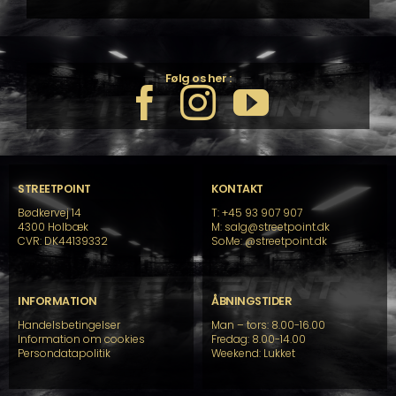
Følg os her :
STREETPOINT
KONTAKT
Bødkervej 14
T: +45 93 907 907
4300 Holbæk
M: salg@streetpoint.dk
CVR: DK44139332
SoMe:
@streetpoint.dk
INFORMATION
ÅBNINGSTIDER
Handelsbetingelser
Man – tors: 8.00-16.00
Information om cookies
Fredag: 8.00-14.00
Persondatapolitik
Weekend: Lukket