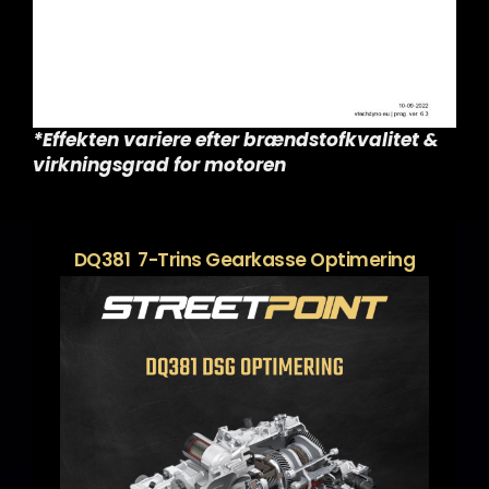
*Effekten variere efter brændstofkvalitet &
virkningsgrad for motoren
DQ381 7-Trins Gearkasse Optimering