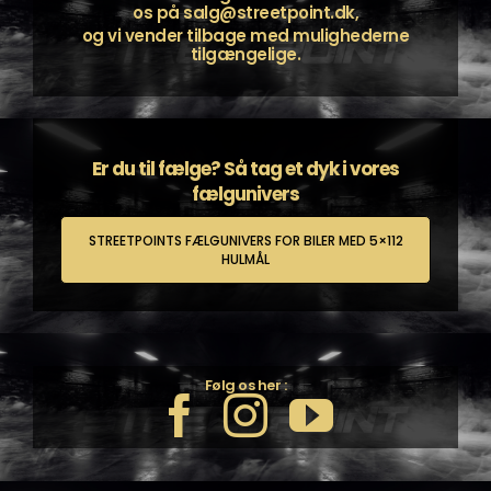
os på
salg@streetpoint.dk
,
og vi vender tilbage med mulighederne
tilgængelige.
Er du til fælge? Så tag et dyk i vores
fælgunivers
STREETPOINTS FÆLGUNIVERS FOR BILER MED 5×112
HULMÅL
Følg os her :