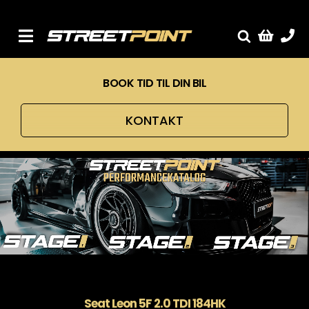
Skip
to
content
Toggle
Fælge
Navigation
BOOK TID TIL DIN BIL
Service
Streetcars
KONTAKT
Sænkning
Tuning
Ventilrens
Værksted
Seat Leon 5F 2.0 TDI 184HK