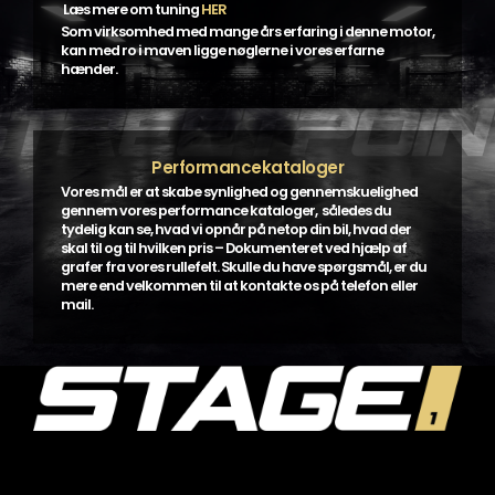
Læs mere om tuning
HER
Som virksomhed med mange års erfaring i denne motor,
kan med ro i maven ligge nøglerne i vores erfarne
hænder.
Performancekataloger
Vores mål er at skabe synlighed og gennemskuelighed
gennem vores performance kataloger, således du
tydelig kan se, hvad vi opnår på netop din bil, hvad der
skal til og til hvilken pris – Dokumenteret ved hjælp af
grafer fra vores rullefelt. Skulle du have spørgsmål, er du
mere end velkommen til at kontakte os på telefon eller
mail.