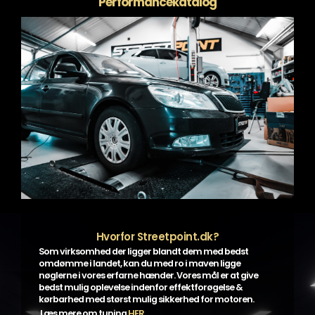
Performancekatalog
Hvorfor Streetpoint.dk?
Som virksomhed der ligger blandt dem med bedst
omdømme i landet, kan du med ro i maven ligge
nøglerne i vores erfarne hænder. Vores mål er at give
bedst mulig oplevelse indenfor effektforøgelse &
kørbarhed med størst mulig sikkerhed for motoren.
Læs mere om tuning
HER