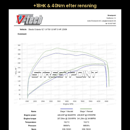
+18HK & 40Nm efter rensning