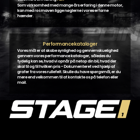
Som virksomhed med mange års erfaring i denne motor,
kan med ro i maven ligge nøglerne i vores erfarne
hænder.
Performancekataloger
Vores mål er at skabe synlighed og gennemskuelighed
gennem vores performance kataloger, således du
tydelig kan se, hvad vi opnår på netop din bil, hvad der
skal til og til hvilken pris – Dokumenteret ved hjælp af
grafer fra vores rullefelt. Skulle du have spørgsmål, er du
mere end velkommen til at kontakte os på telefon eller
mail.