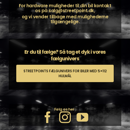
For hardware muligheder til din bil kontakt
os på
salg@streetpoint.dk
,
og vi vender tilbage med mulighederne
tilgængelige.
Er du til fælge? Så tag et dyk i vores
fælgunivers
STREETPOINTS FÆLGUNIVERS FOR BILER MED 5×112
HULMÅL
Følg os her :