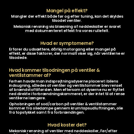
Mangel på effekt?
Mangler der effekt både før og efter tuning, kan det skyldes
tilsodet ventiler.
Mekanisk rensning via blæsning af nøddeskaller er svaret
med dokumenteret effekt fra vores rullefelt.
Hvad er symptomerne?
Erfarer du udsættere, dårlig motorgang eller mangel på
effekt, er disse faktorer, der normalt viser sig, når ventilerne er
tilsodede.
Hvad kommer tilsodningen på ventiler &
ventilstammer af?
Førhen havde man indsprøjtningsdyserne placeret i bilens
indsugning, således at ventiler og ventilstammer blev renset
af brændstoftilførslen. Men eftersom at dyserne nu er flyttet
ned direkte i forbrændningskammeret, er der intet til at rense
ventilerne længere.
Ophobningen af sod/carbon på ventiler & ventilstammer
kommer fra oliedampe gennem krumtapsudluftningen, olie
fra topstykket samt fra forbrændingen.
Hvad koster det?
Mekanisk rensning af ventiler med nøddeskaller, Før/efter