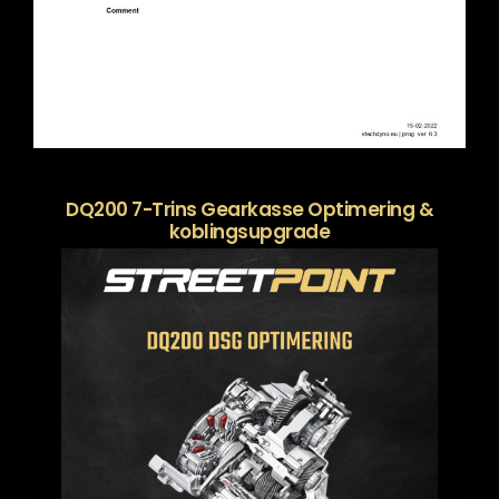
DQ200 7-Trins Gearkasse Optimering &
koblingsupgrade