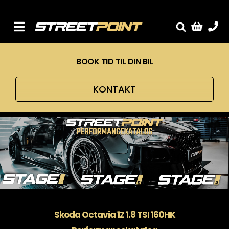
Skip
to
content
Toggle
Fælge
Navigation
BOOK TID TIL DIN BIL
Service
Streetcars
KONTAKT
Sænkning
Tuning
Ventilrens
Værksted
Skoda Octavia 1Z 1.8 TSI 160HK