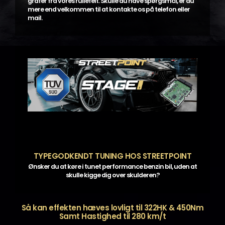
grafer fra vores rullefelt. Skulle du have spørgsmål, er du
mere end velkommen til at kontakte os på telefon eller
mail.
TYPEGODKENDT TUNING HOS STREETPOINT
Ønsker du at køre i tunet performance benzin bil, uden at
skulle kigge dig over skulderen?
Så kan effekten hæves lovligt til 322HK & 450Nm
Samt Hastighed til 280 km/t