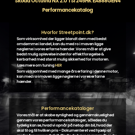
Skoda Octavia NX 2.0 TSI 245HK EA888GEN4
Performancekatalog
Hvorfor Streetpoint.dk?
Som virksomhed der ligger blandt dem med bedst
omdømme i landet, kan du med ro i maven ligge
nøglerne i vores erfarne hænder. Vores mål er at give
bedst mulig oplevelse indenfor effektforøgelse &
kørbarhed med størst mulig sikkerhed for motoren.
Læs mere om tuning
HER
Som virksomhed med mange års erfaring i denne motor,
kan med ro i maven ligge nøglerne i vores erfarne
hænder.
Performancekataloger
Vores mål er at skabe synlighed og gennemskuelighed
gennem vores performance kataloger, således du
tydelig kan se, hvad vi opnår på netop din bil, hvad der
skal til og til hvilken pris – Dokumenteret ved hjælp af