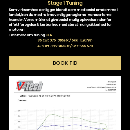
Stage 1 Tuning
Som virksomhed der ligger blandt dem med bedst omdømme i
landet, kan du med ro i maven ligge nøglerne i vores erfarne
hænder. Vores mål er at give bedst mulig oplevelse indenfor
effektforøgelse & kørbarhed med størst mulig sikkerhed for
motoren.
Læs mere om tuning
HER
95 Okt. 375-385HK / 500-520Nm
100 Okt. 385-405HK/520-550 Nm
BOOK TID