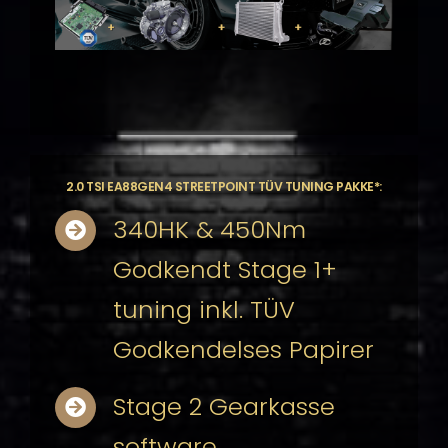
2.0 TSI EA88GEN4 STREETPOINT TÜV TUNING PAKKE*:
340HK & 450Nm
Godkendt Stage 1+
tuning inkl. TÜV
Godkendelses Papirer
Stage 2 Gearkasse
software