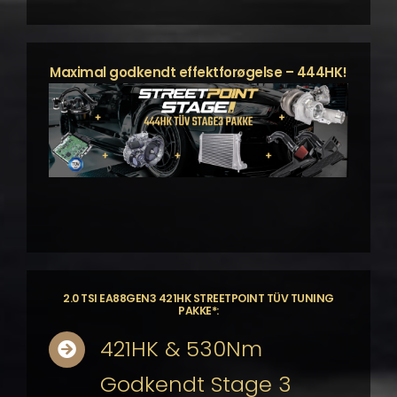
Maximal godkendt effektforøgelse – 444HK!
2.0 TSI EA88GEN3 421HK STREETPOINT TÜV TUNING
PAKKE*:
421HK & 530Nm
Godkendt Stage 3