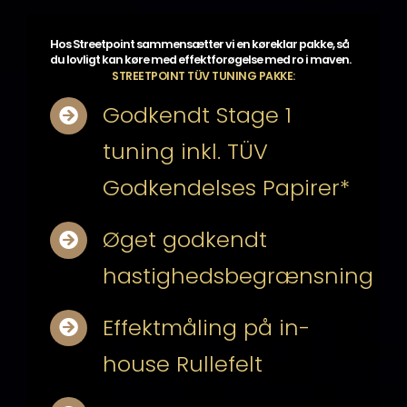
Hos Streetpoint sammensætter vi en køreklar pakke, så
du lovligt kan køre med effektforøgelse med ro i maven.
STREETPOINT TÜV TUNING PAKKE:
Godkendt Stage 1
tuning inkl. TÜV
Godkendelses Papirer*
Øget godkendt
hastighedsbegrænsning
Effektmåling på in-
house Rullefelt