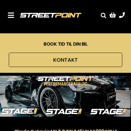
Skip
to
content
Toggle
Fælge
Navigation
Service
BOOK TID TIL DIN BIL
Streetcars
Sænkning
KONTAKT
Tuning
Ventilrens
Værksted