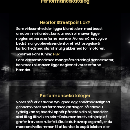
Performancekatalog
Hvorfor Streetpoint.dk?
Som virksomhed der ligger blandt dem med bedst
omdømme i landet, kan du med ro i maven ligge
nøglerne i vores erfarne hænder. Vores mål er at give
bedst mulig oplevelse indenfor effektforøgelse &
kørbarhed med størst mulig sikkerhed for motoren.
Læs mere om tuning
HER
Som virksomhed med mange års erfaring i denne motor,
kan med ro i maven ligge nøglerne i vores erfarne
hænder.
Performancekataloger
Vores mål er at skabe synlighed og gennemskuelighed
gennem vores performance kataloger, således du
tydelig kan se, hvad vi opnår på netop din bil, hvad der
skal til og til hvilken pris – Dokumenteret ved hjælp af
grafer fra vores rullefelt. Skulle du have spørgsmål, er du
mere end velkommen til at kontakte os på telefon eller