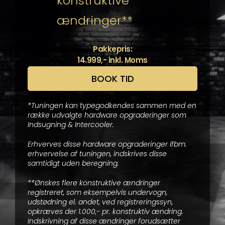
konstruktive
ændringer**
Pakkepris:
14.999,- inkl. Moms
BOOK TID
*Tuningen kan typegodkendes sammen med en
række udvalgte hardware opgraderinger som
Indsugning & Intercooler.
Erhverves disse hardware opgraderinger ifbm.
erhvervelse af tuningen, indskrives disse
samtidigt uden beregning.
**Ønskes flere konstruktive ændringer
registreret, som eksempelvis undervogn,
udstødning el. andet, ved registreringssyn,
opkræves der 1.000,- pr. konstruktiv ændring.
Indskrivning af disse ændringer forudsætter