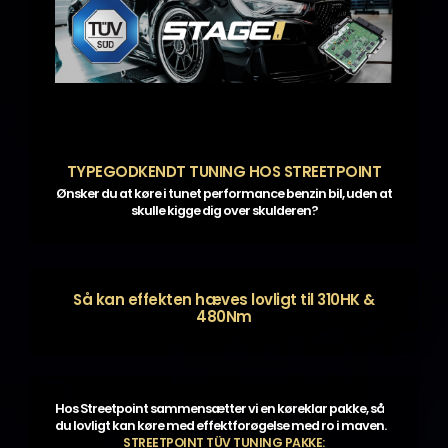
TYPEGODKENDT TUNING HOS STREETPOINT
Ønsker du at køre i tunet performance benzin bil, uden at
skulle kigge dig over skulderen?
Så kan effekten hæves lovligt til 310HK &
480Nm
Hos Streetpoint sammensætter vi en køreklar pakke, så
du lovligt kan køre med effektforøgelse med ro i maven.
STREETPOINT TÜV TUNING PAKKE: