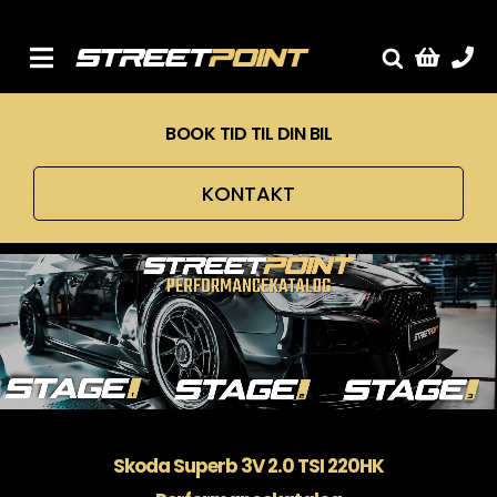
Skip
to
content
Toggle
Fælge
Navigation
BOOK TID TIL DIN BIL
Service
Streetcars
KONTAKT
Sænkning
Tuning
Ventilrens
Værksted
Skoda Superb 3V 2.0 TSI 220HK