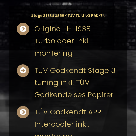
Stage 3 IS38 385HK TÜV TUNING PAKKE*:
Original IHI IS38
Turbolader inkl.
montering
TÜV Godkendt Stage 3
tuning inkl. TÜV
Godkendelses Papirer
TÜV Godkendt APR
Intercooler inkl.