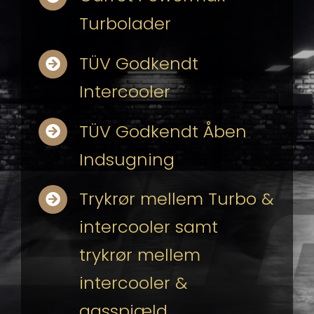
Turbolader
TÜV Godkendt
Intercooler
TÜV Godkendt Åben
Indsugning
Trykrør mellem Turbo &
intercooler samt
trykrør mellem
intercooler &
gasspjæld