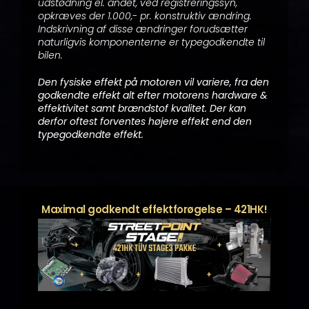
udstødning el. andet, ved registreringssyn,
opkræves der 1.000,- pr. konstruktiv ændring.
Indskrivning af disse ændringer forudsætter
naturligvis komponenterne er typegodkendte til
bilen.
Den fysiske effekt på motoren vil variere, fra den
godkendte effekt alt efter motorens hardware &
effektivitet samt brændstof kvalitet. Der kan
derfor oftest forventes højere effekt end den
typegodkendte effekt.
Maximal godkendt effektforøgelse – 421HK!