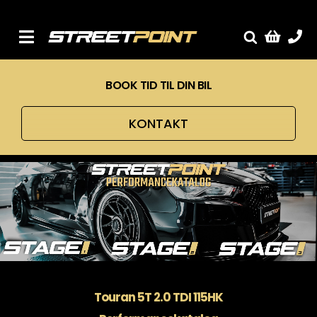
Skip
to
content
Toggle
Fælge
Navigation
BOOK TID TIL DIN BIL
Service
Streetcars
KONTAKT
Sænkning
Tuning
Ventilrens
Værksted
Touran 5T 2.0 TDI 115HK