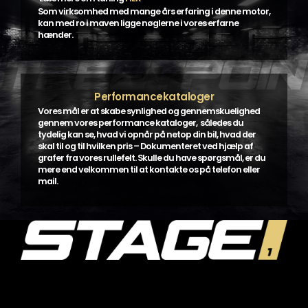
Som virksomhed med mange års erfaring i denne motor,
kan med ro i maven ligge nøglerne i vores erfarne
hænder.
Performancekataloger
Vores mål er at skabe synlighed og gennemskuelighed
gennem vores performance kataloger, således du
tydelig kan se, hvad vi opnår på netop din bil, hvad der
skal til og til hvilken pris – Dokumenteret ved hjælp af
grafer fra vores rullefelt. Skulle du have spørgsmål, er du
mere end velkommen til at kontakte os på telefon eller
mail.