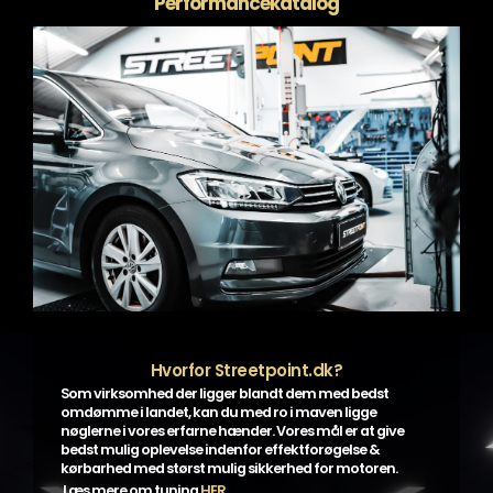
Performancekatalog
Hvorfor Streetpoint.dk?
Som virksomhed der ligger blandt dem med bedst
omdømme i landet, kan du med ro i maven ligge
nøglerne i vores erfarne hænder. Vores mål er at give
bedst mulig oplevelse indenfor effektforøgelse &
kørbarhed med størst mulig sikkerhed for motoren.
Læs mere om tuning
HER