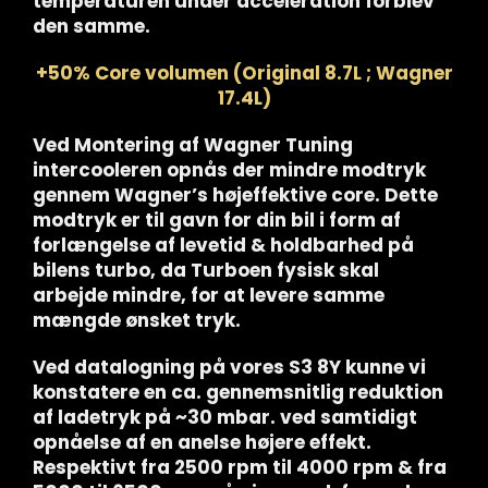
temperaturen under acceleration forblev
den samme.
+50% Core volumen (Original 8.7L ; Wagner
17.4L)
Ved Montering af Wagner Tuning
intercooleren opnås der mindre modtryk
gennem Wagner’s højeffektive core. Dette
modtryk er til gavn for din bil i form af
forlængelse af levetid & holdbarhed på
bilens turbo, da Turboen fysisk skal
arbejde mindre, for at levere samme
mængde ønsket tryk.
Ved datalogning på vores S3 8Y kunne vi
konstatere en ca. gennemsnitlig reduktion
af ladetryk på ~30 mbar. ved samtidigt
opnåelse af en anelse højere effekt.
Respektivt fra 2500 rpm til 4000 rpm & fra