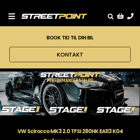
Skip
to
content
Toggle
Fælge
Navigation
BOOK TID TIL DIN BIL
Service
Streetcars
KONTAKT
Sænkning
Tuning
Ventilrens
Værksted
VW Scirocco MK3 2.0 TFSI 280HK EA113 K04