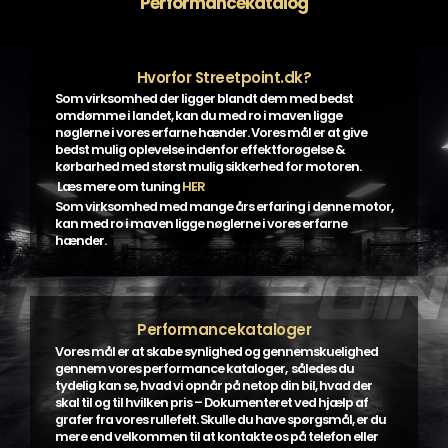
Performancekatalog
Hvorfor Streetpoint.dk?
Som virksomhed der ligger blandt dem med bedst
omdømme i landet, kan du med ro i maven ligge
nøglerne i vores erfarne hænder. Vores mål er at give
bedst mulig oplevelse indenfor effektforøgelse &
kørbarhed med størst mulig sikkerhed for motoren.
Læs mere om tuning
HER
Som virksomhed med mange års erfaring i denne motor,
kan med ro i maven ligge nøglerne i vores erfarne
hænder.
Performancekataloger
Vores mål er at skabe synlighed og gennemskuelighed
gennem vores performance kataloger, således du
tydelig kan se, hvad vi opnår på netop din bil, hvad der
skal til og til hvilken pris – Dokumenteret ved hjælp af
grafer fra vores rullefelt. Skulle du have spørgsmål, er du
mere end velkommen til at kontakte os på telefon eller