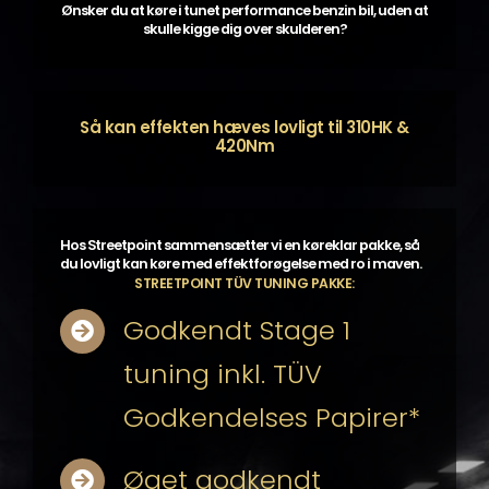
Ønsker du at køre i tunet performance benzin bil, uden at
skulle kigge dig over skulderen?
Så kan effekten hæves lovligt til 310HK &
420Nm
Hos Streetpoint sammensætter vi en køreklar pakke, så
du lovligt kan køre med effektforøgelse med ro i maven.
STREETPOINT TÜV TUNING PAKKE:
Godkendt Stage 1
tuning inkl. TÜV
Godkendelses Papirer*
Øget godkendt