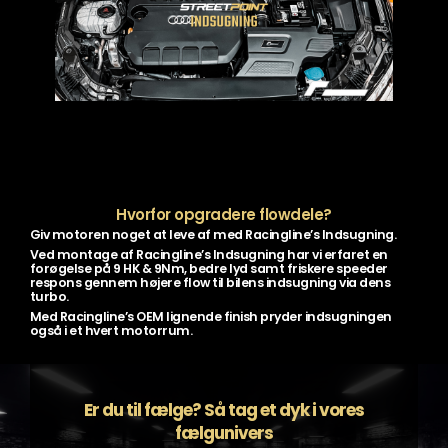
Hvorfor opgradere flowdele?
Giv motoren noget at leve af med Racingline’s Indsugning.
Ved montage af Racingline’s Indsugning har vi erfaret en
forøgelse på 9 HK & 9Nm, bedre lyd samt friskere speeder
respons gennem højere flow til bilens indsugning via dens
turbo.
Med Racingline’s OEM lignende finish pryder indsugningen
også i et hvert motorrum.
Er du til fælge? Så tag et dyk i vores
fælgunivers