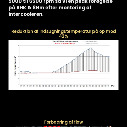
5000 til 6500 rpm så vi en peak forøgelse
på 9HK & 8Nm efter montering af
intercooleren.
Reduktion af indsugningstemperatur på op mod
42%
Forbedring af flow