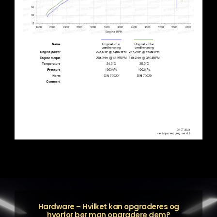
Hardware – Hvilket kan opgraderes og
hvorfor bør man opgradere dem?