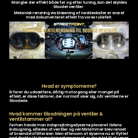
Mangler der effekt både før og efter tuning, kan det skyldes
tilsodet ventiler.
Mekanisk rensning via blæsning af nøddeskaller er svaret
med dokumenteret effekt fra vores rullefelt.
Hvad er symptomerne?
Erfarer du udsættere, dårlig motorgang eller mangel på
effekt, er disse faktorer, der normalt viser sig, når ventilerne er
tilsodede.
Hvad kommer tilsodningen på ventiler &
ventilstammer af?
Førhen havde man indsprøjtningsdyserne placeret i bilens
indsugning, således at ventiler og ventilstammer blev renset
af brændstoftilførslen. Men eftersom at dyserne nu er flyttet
ned direkte i forbrændningskammeret, er der intet til at rense