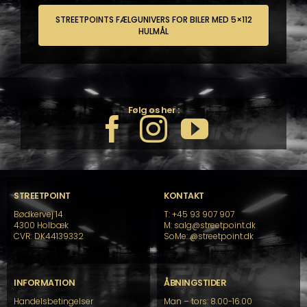
STREETPOINTS FÆLGUNIVERS FOR BILER MED 5×112
HULMÅL
Følg os her :
STREETPOINT
KONTAKT
Bødkervej 14
T: +45 93 907 907
4300 Holbæk
M: salg@streetpoint.dk
CVR: DK44139332
SoMe:
@streetpoint.dk
INFORMATION
ÅBNINGSTIDER
Handelsbetingelser
Man – tors: 8.00-16.00