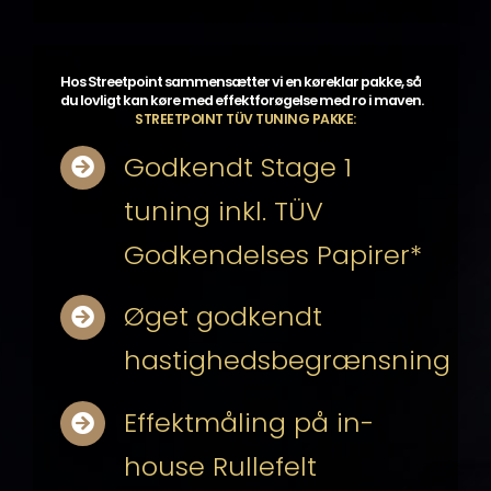
Hos Streetpoint sammensætter vi en køreklar pakke, så
du lovligt kan køre med effektforøgelse med ro i maven.
STREETPOINT TÜV TUNING PAKKE:
Godkendt Stage 1
tuning inkl. TÜV
Godkendelses Papirer*
Øget godkendt
hastighedsbegrænsning
Effektmåling på in-
house Rullefelt