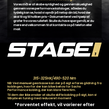
Vores mål er at skabe synlighed og gennemskuelighed
gennem vores performance kataloger, således du
tydelig kan se, hvad vi opnår på netop din bil, hvad der
skal til og til hvilken pris – Dokumenteret ved hjælp af
grafer fra vores rullefelt. Skulle du have spørgsmål, er du
mere end velkommen til at kontakte os på telefon eller
mail.
315-325HK/490-520 Nm
NB: Ved
manuel
gearkasse kan der på sigt erfares glidning fra
koblingen, hvorfor der kan blive behov for Sachs
Performance kobling, der kan klare flere Nm.
Til dem der ikke ønsker at skulle skifte kobling på sigt, kan vi
tilbyde en tuning med reduceret moment.
*Forventet effekt, vil varierer efter