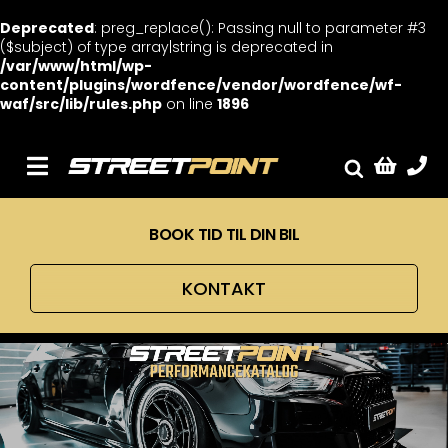
Deprecated
: preg_replace(): Passing null to parameter #3
($subject) of type array|string is deprecated in
/var/www/html/wp-
content/plugins/wordfence/vendor/wordfence/wf-
waf/src/lib/rules.php
on line
1896
Skip
to
content
Toggle
Fælge
Navigation
BOOK TID TIL DIN BIL
Service
Streetcars
KONTAKT
Sænkning
Tuning
Ventilrens
Værksted