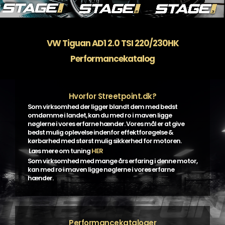
VW Tiguan AD1 2.0 TSI 220/230HK
Performancekatalog
Hvorfor Streetpoint.dk?
Som virksomhed der ligger blandt dem med bedst
omdømme i landet, kan du med ro i maven ligge
nøglerne i vores erfarne hænder. Vores mål er at give
bedst mulig oplevelse indenfor effektforøgelse &
kørbarhed med størst mulig sikkerhed for motoren.
Læs mere om tuning
HER
Som virksomhed med mange års erfaring i denne motor,
kan med ro i maven ligge nøglerne i vores erfarne
hænder.
Performancekataloger