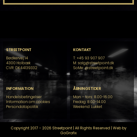
STREETPOINT
KONTAKT
Bødkervej 14
T: +45 93 907 907
4300 Holbæk
M: salg@streetpoint.dk
CVR: DK44139332
SoMe:
@streetpoint.dk
INFORMATION
ÅBNINGSTIDER
Handelsbetingelser
Man – tors: 8.00-16.00
Information om cookies
Fredag: 8.00-14.00
Persondatapolitik
Weekend: Lukket
Copyright 2017 - 2026 Streetpoint | All Rights Reserved | Web by
GoGrafix