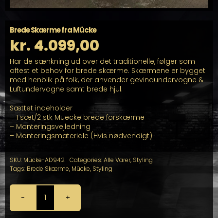
Brede Skærme fra Mücke
kr.
4.099,00
Har de sænkning ud over det traditionelle, følger som
oftest et behov for brede skærme. Skærmene er bygget
med henblik på folk, der anvender gevindundervogne &
Luftundervogne samt brede hjul.
Sættet indeholder
– 1 sæt/2 stk Müecke brede forskærme
– Monteringsvejledning
– Monteringsmateriale (Hvis nødvendigt)
SKU:
Mücke-AD942
Categories:
Alle Varer
,
Styling
Tags:
Brede Skærme
,
Mücke
,
Styling
Brede
Skærme