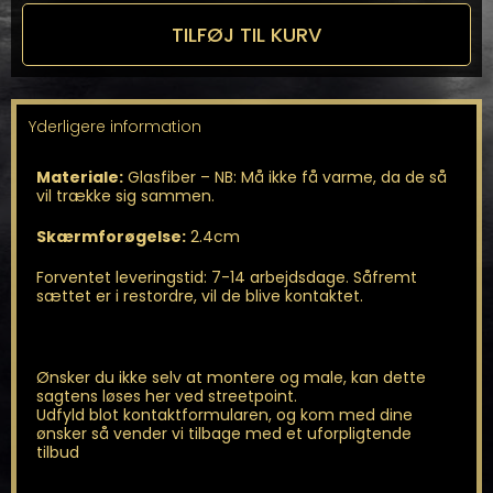
fra
Mücke
TILFØJ TIL KURV
antal
Yderligere information
Materiale:
Glasfiber – NB: Må ikke få varme, da de så
vil trække sig sammen.
Skærmforøgelse:
2.4cm
Forventet leveringstid: 7-14 arbejdsdage. Såfremt
sættet er i restordre, vil de blive kontaktet.
Ønsker du ikke selv at montere og male, kan dette
sagtens løses her ved streetpoint.
Udfyld blot kontaktformularen, og kom med dine
ønsker så vender vi tilbage med et uforpligtende
tilbud