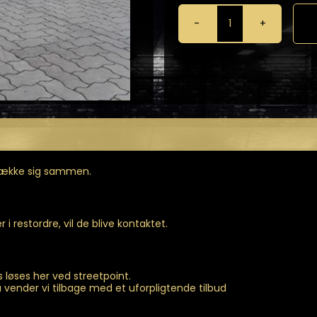
Brede
Skærme
fra
Mücke
antal
 trække sig sammen.
i restordre, vil de blive kontaktet.
 løses her ved streetpoint.
vender vi tilbage med et uforpligtende tilbud