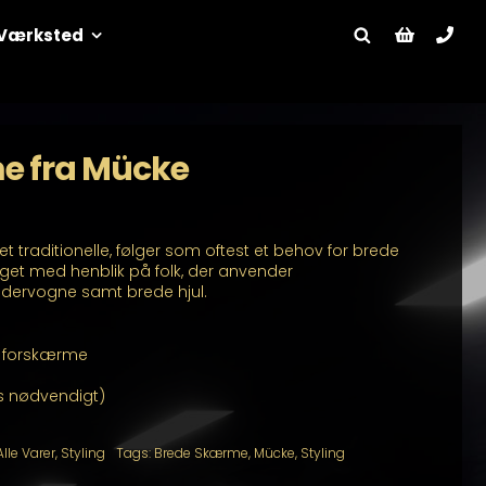
Værksted
e fra Mücke
 traditionelle, følger som oftest et behov for brede
t med henblik på folk, der anvender
dervogne samt brede hjul.
e forskærme
s nødvendigt)
Alle Varer
,
Styling
Tags:
Brede Skærme
,
Mücke
,
Styling