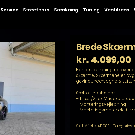
Service
Streetcars
Sænkning
Tuning
Ventilrens
Brede Skærm
kr.
4.099,00
Har de sænkning ud over det
skærme. Skærmene er bygge
gevindundervogne & Luftun
Sættet indeholder
– 1 sæt/2 stk Müecke bred
– Monteringsvejledning
– Monteringsmateriale (Hvi
SKU:
Mücke-AD983
Categories: