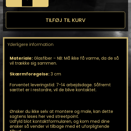
Brede
Skærme
fra
Mücke
TILFØJ TIL KURV
antal
Yderligere information
Materiale:
Glasfiber – NB: Må ikke få varme, da de så
vil trække sig sammen.
Skærmforøgelse:
3 cm
Forventet leveringstid: 7-14 arbejdsdage. Såfremt
sættet er i restordre, vil de blive kontaktet.
Ønsker du ikke selv at montere og male, kan dette
sagtens løses her ved streetpoint.
Udfyld blot kontaktformularen, og kom med dine
ønsker så vender vi tilbage med et uforpligtende