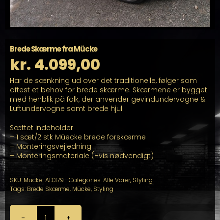
Brede Skærme fra Mücke
kr.
4.099,00
Har de sænkning ud over det traditionelle, følger som
oftest et behov for brede skærme. Skærmene er bygget
med henblik på folk, der anvender gevindundervogne &
Luftundervogne samt brede hjul.
Sættet indeholder
– 1 sæt/2 stk Müecke brede forskærme
– Monteringsvejledning
– Monteringsmateriale (Hvis nødvendigt)
SKU:
Mücke-AD379
Categories:
Alle Varer
,
Styling
Tags:
Brede Skærme
,
Mücke
,
Styling