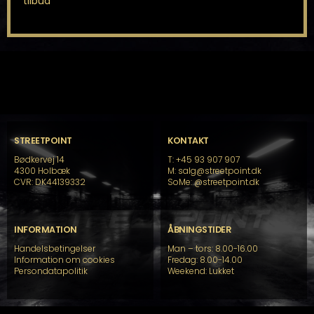
tilbud
STREETPOINT
KONTAKT
Bødkervej 14
T: +45 93 907 907
4300 Holbæk
M: salg@streetpoint.dk
CVR: DK44139332
SoMe:
@streetpoint.dk
INFORMATION
ÅBNINGSTIDER
Handelsbetingelser
Man – tors: 8.00-16.00
Information om cookies
Fredag: 8.00-14.00
Persondatapolitik
Weekend: Lukket