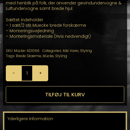
med henblik på folk, der anvender gevindundervogne &
Luftundervogne samt brede hjul.
Sættet indeholder
– 1 sæt/2 stk Müecke brede forskærme
– Monteringsvejledning
– Monteringsmateriale (Hvis nødvendigt)
SKU:
Mücke-AD1066
Categories:
Alle Varer
,
Styling
Tags:
Brede Skærme
,
Mücke
,
Styling
Brede
Skærme
fra
Mücke
TILFØJ TIL KURV
antal
Yderligere information