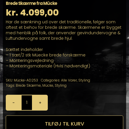
Brede Skærme fra Mücke
kr.
4.099,00
Har de sænkning ud over det traditionelle, følger som
oftest et behov for brede skærme. Skærmene er bygget
med henblik på folk, der anvender gevindundervogne &
Luftundervogne samt brede hjul.
Sættet indeholder
– 1 sæt/2 stk Müecke brede forskærme
– Monteringsvejledning
– Monteringsmateriale (Hvis nødvendigt)
SKU:
Mücke-AD253
Categories:
Alle Varer
,
Styling
Tags:
Brede Skærme
,
Mücke
,
Styling
Brede
Skærme
fra
Mücke
TILFØJ TIL KURV
antal