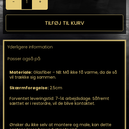
Brede
Skærme
fra
SRS-
TILFØJ TIL KURV
TEC
antal
Yderligere information
Passer også på
Materiale:
Glasfiber – NB: Må ikke få varme, da de så
vil trække sig sammen.
Skærmforøgelse:
2.5cm
Forventet leveringstid: 7-14 arbejdsdage. Såfremt
sættet er i restordre, vil de blive kontaktet.
Ønsker du ikke selv at montere og male, kan dette