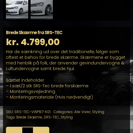
Brede Skærme fra SRS-TEC
kr.
4.799,00
Har de sænkning ud over det traditionelle, følger som
oftest et behov for brede skærme. Skærmene er bygget
med henblik på folk, der anvender gevindundervogne &
Luftundervogne samt brede hjul.
Sættet indeholder
– 1 sæt/2 stk SRS-Tec brede forskærme
– Monteringsvejledning
– Monteringsmateriale (Hvis nødvendigt)
SKU:
SRS-TEC-VWPB7-K01
Categories:
Alle Varer
,
Styling
Tags:
Brede Skærme
,
SRS-TEC
,
Styling