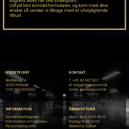
sagtens løses her ved streetpoint.
Udfyld blot kontaktformularen, og kom med dine
ønsker så vender vi tilbage med et uforpligtende
tilbud
STREETPOINT
KONTAKT
Bødkervej 14
T: +45 93 907 907
4300 Holbæk
M: salg@streetpoint.dk
CVR: DK44139332
SoMe:
@streetpoint.dk
INFORMATION
ÅBNINGSTIDER
Handelsbetingelser
Man – tors: 8.00-16.00
Information om cookies
Fredag: 8.00-14.00
Persondatapolitik
Weekend: Lukket