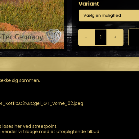
Variant
Brede
Skærme
fra
SRS-
TEC
antal
 trække sig sammen.
f4_Kotfl%C3%BCgel_GT_vorne_02.jpeg
 løses her ved streetpoint.
vender vi tilbage med et uforpligtende tilbud