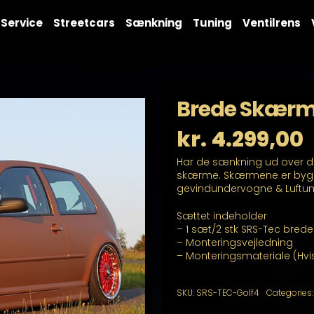
Service
Streetcars
Sænkning
Tuning
Ventilrens
Brede Skærm
kr.
4.299,00
Har de sænkning ud over det
skærme. Skærmene er bygge
gevindundervogne & Luftun
Sættet indeholder
– 1 sæt/2 stk SRS-Tec bred
– Monteringsvejledning
– Monteringsmateriale (Hvi
SKU:
SRS-TEC-Golf4
Categories