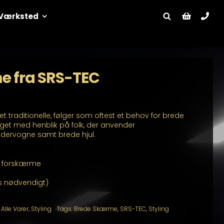
Værksted
e fra SRS-TEC
 traditionelle, følger som oftest et behov for brede
t med henblik på folk, der anvender
dervogne samt brede hjul.
e forskærme
s nødvendigt)
:
Alle Varer
,
Styling
Tags:
Brede Skærme
,
SRS-TEC
,
Styling