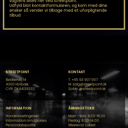
sagtens løses her ved streetpoint.
Udfyld blot kontaktformularen, og kom med dine
ønsker så vender vi tilbage med et uforpligtende
tilbud
STREETPOINT
KONTAKT
Bødkervej 14
T: +45 93 907 907
4300 Holbæk
M: salg@streetpoint.dk
CVR: DK44139332
SoMe:
@streetpoint.dk
INFORMATION
ÅBNINGSTIDER
Handelsbetingelser
Man – tors: 8.00-16.00
Information om cookies
Fredag: 8.00-14.00
Persondatapolitik
Weekend: Lukket