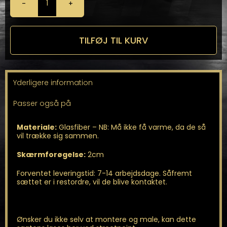
Brede
Skærme
fra
SRS-
TILFØJ TIL KURV
TEC
antal
Yderligere information
Passer også på
Materiale:
Glasfiber – NB: Må ikke få varme, da de så
vil trække sig sammen.
Skærmforøgelse:
2cm
Forventet leveringstid: 7-14 arbejdsdage. Såfremt
sættet er i restordre, vil de blive kontaktet.
Ønsker du ikke selv at montere og male, kan dette