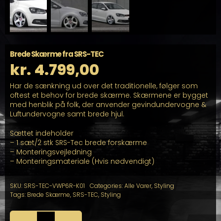
Brede Skærme fra SRS-TEC
kr.
4.799,00
Har de sænkning ud over det traditionelle, følger som
oftest et behov for brede skærme. Skærmene er bygget
med henblik på folk, der anvender gevindundervogne &
Luftundervogne samt brede hjul.
Sættet indeholder
– 1 sæt/2 stk SRS-Tec brede forskærme
– Monteringsvejledning
– Monteringsmateriale (Hvis nødvendigt)
SKU:
SRS-TEC-VWP6R-K01
Categories:
Alle Varer
,
Styling
Tags:
Brede Skærme
,
SRS-TEC
,
Styling