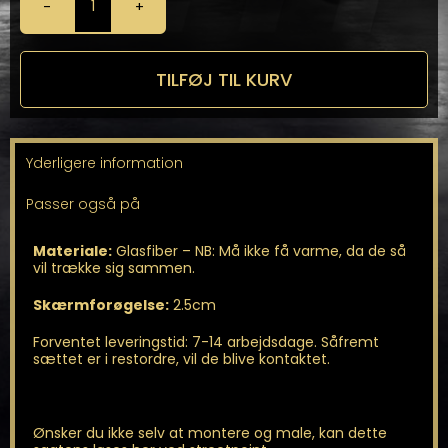
Brede
Skærme
fra
SRS-
TILFØJ TIL KURV
TEC
antal
Yderligere information
Passer også på
Materiale:
Glasfiber – NB: Må ikke få varme, da de så
vil trække sig sammen.
Skærmforøgelse:
2.5cm
Forventet leveringstid: 7-14 arbejdsdage. Såfremt
sættet er i restordre, vil de blive kontaktet.
Ønsker du ikke selv at montere og male, kan dette