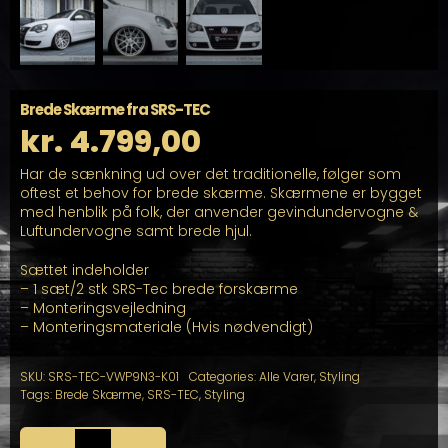
Brede Skærme fra SRS-TEC
kr.
4.799,00
Har de sænkning ud over det traditionelle, følger som
oftest et behov for brede skærme. Skærmene er bygget
med henblik på folk, der anvender gevindundervogne &
Luftundervogne samt brede hjul.
Sættet indeholder
– 1 sæt/2 stk SRS-Tec brede forskærme
– Monteringsvejledning
– Monteringsmateriale (Hvis nødvendigt)
SKU:
SRS-TEC-VWP9N3-K01
Categories:
Alle Varer
,
Styling
Tags:
Brede Skærme
,
SRS-TEC
,
Styling