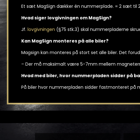
Et sæt MagSign dækker én nummerplade. = 2 sæt til
Hvad siger lovgivningen om MagSign?
Jf.
lovgivningen
(§75 stk.3) skal nummerpladerne skrue
Kan MagSign monteres på alle biler?
Magsign kan monteres på stort set alle biler. Det foru
– Der må maksimalt være 5-7mm mellem magneterne
Hvad med biler, hvor nummerpladen sidder på b
På biler hvor nummerpladen sidder fastmonteret på me