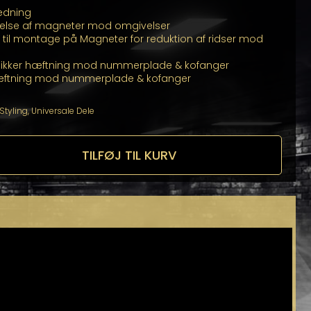
edning
ttelse af magneter mod omgivelser
ilt til montage på Magneter for reduktion af ridser mod
l sikker hæftning mod nummerplade & kofanger
 hæftning mod nummerplade & kofanger
Styling
,
Universale Dele
TILFØJ TIL KURV