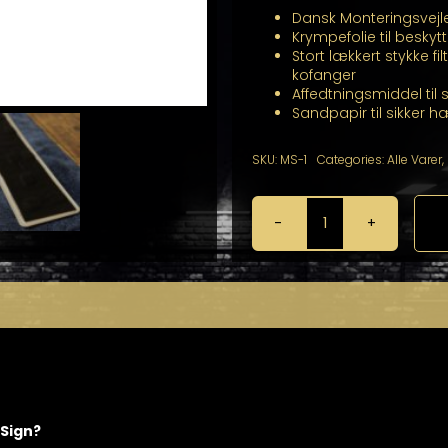
Dansk Monteringsvejl
Krympefolie til besky
Stort lækkert stykke f
kofanger
Affedtningsmiddel ti
Sandpapir til sikker
SKU:
MS-1
Categories:
Alle Varer
,
Magsign
Premium
-
Nummerplade
Magnetsæt
antal
gSign?