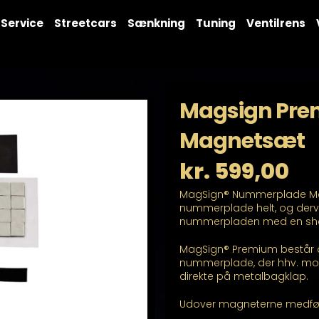
Service
Streetcars
Sænkning
Tuning
Ventilrens
Magsign Pr
Magnetsæt
kr.
599,00
MagSign® Nummerplade Magne
nummerplade helt, og derve
nummerpladen med en sh
MagSign® Premium består af
nummerplade, der hhv. mon
direkte på metalbagklap.
Udover magneterne medfølg