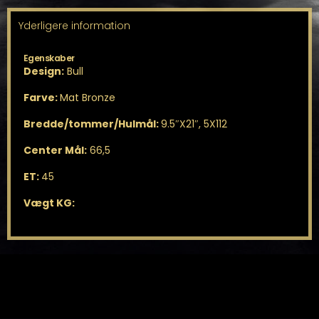
5X112
ET45
Yderligere information
antal
Egenskaber
Design:
Bull
Farve:
Mat Bronze
Bredde/tommer/Hulmål:
9.5″X21″, 5X112
Center Mål:
66,5
ET:
45
Vægt KG: