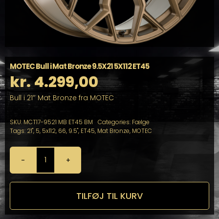
MOTEC Bull i Mat Bronze 9.5X21 5X112 ET45
kr.
4.299,00
Bull i 21″ Mat Bronze fra MOTEC
SKU:
MCT17-9521 MB ET45 BM
Categories:
Fælge
Tags:
21"
,
5
,
5x112
,
66
,
9.5"
,
ET45
,
Mat Bronze
,
MOTEC
MOTEC
Bull
i
Mat
TILFØJ TIL KURV
Bronze
9.5X21