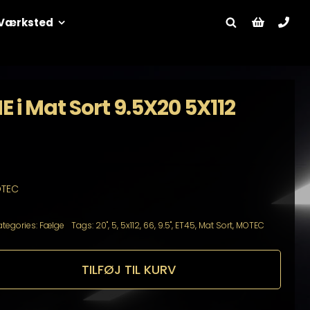
Værksted
i Mat Sort 9.5X20 5X112
OTEC
tegories:
Fælge
Tags:
20"
,
5
,
5x112
,
66
,
9.5"
,
ET45
,
Mat Sort
,
MOTEC
TILFØJ TIL KURV