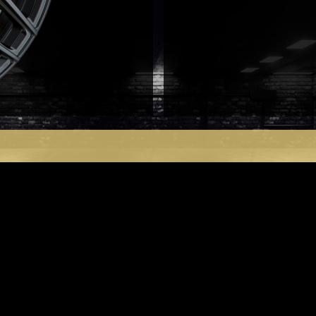
Mat
Sort
9.5X20
5X112
ET45
antal