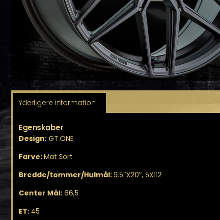
Yderligere information
Egenskaber
Design:
GT.ONE
Farve:
Mat Sort
Bredde/tommer/Hulmål:
9.5″X20″, 5X112
Center Mål:
66,5
ET:
45