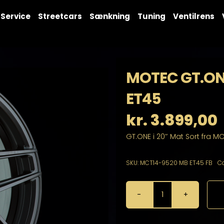
Service
Streetcars
Sænkning
Tuning
Ventilrens
MOTEC GT.ONE 
ET45
kr.
3.899,00
GT.ONE i 20″ Mat Sort fra M
SKU:
MCT14-9520 MB ET45 FB
Ca
MOTEC
GT.ONE
i