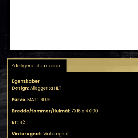
Yderligere information
Egenskaber
Design:
Alleggerita HLT
Farve:
MATT BLUE
Bredde/tommer/Hulmål:
7X16 x 4X100
ET:
42
Vinteregnet:
Vinteregnet