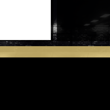
HLT
7X16
4X100
antal