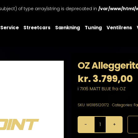
subject) of type array|string is deprecated in
/var/www/html/
Service
Streetcars
Sænkning
Tuning
Ventilrens
OZ Alleggerit
kr.
3.799,00
i 7X16 MATT BLUE fra OZ
SKU:
W0185120172
Categories:
Fæ
OZ
Alleggerita