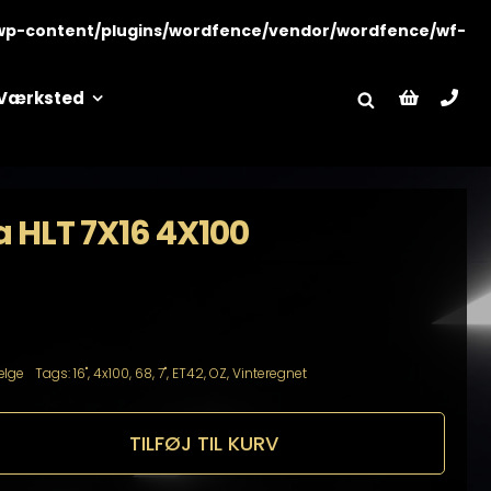
wp-content/plugins/wordfence/vendor/wordfence/wf-
Værksted
a HLT 7X16 4X100
lge
Tags:
16"
,
4x100
,
68
,
7"
,
ET42
,
OZ
,
Vinteregnet
TILFØJ TIL KURV