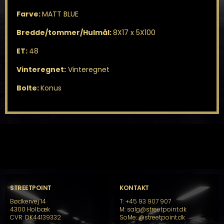
Farve:
MATT BLUE
Bredde/tommer/Hulmål:
8X17 x 5X100
ET:
48
Vinteregnet:
Vinteregnet
Bolte:
Konus
STREETPOINT
KONTAKT
Bødkervej 14
T: +45 93 907 907
4300 Holbæk
M: salg@streetpoint.dk
CVR: DK44139332
SoMe:
@streetpoint.dk