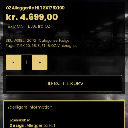
OZ Alleggerita HLT 8X17 5X100
kr.
4.699,00
i 8X17 MATT BLUE fra OZ
SKU:
W0182420172
Categories:
Fælge
Tags:
17"
,
5X100
,
68
,
8"
,
ET48
,
OZ
,
Vinteregnet
OZ
Alleggerita
HLT
8X17
TILFØJ TIL KURV
5X100
antal
Yderligere information
Egenskaber
Design:
Alleggerita HLT