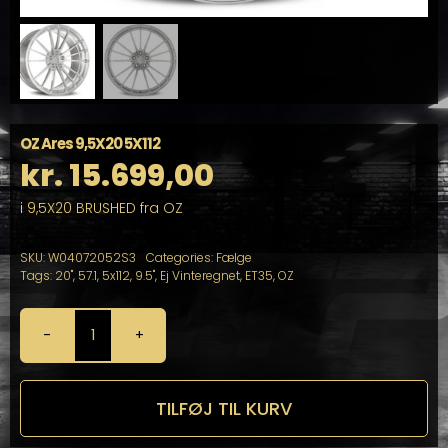
OZ Ares 9,5X20 5X112
kr.
15.699,00
i 9,5X20 BRUSHED fra OZ
SKU:
W04072052S3
Categories:
Fælge
Tags:
20"
,
57.1
,
5x112
,
9.5"
,
Ej Vinteregnet
,
ET35
,
OZ
OZ
Ares
9,5X20
5X112
TILFØJ TIL KURV
antal