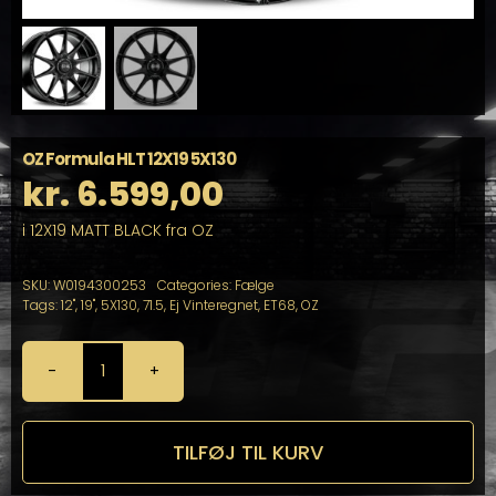
OZ Formula HLT 12X19 5X130
kr.
6.599,00
i 12X19 MATT BLACK fra OZ
SKU:
W0194300253
Categories:
Fælge
Tags:
12"
,
19"
,
5X130
,
71.5
,
Ej Vinteregnet
,
ET68
,
OZ
OZ
Formula
HLT
12X19
TILFØJ TIL KURV
5X130
antal