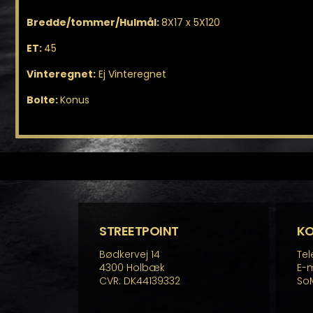
Bredde/tommer/Hulmål:
8X17 x 5X120
ET:
45
Vinteregnet:
Ej Vinteregnet
Bolte:
Konus
STREETPOINT
K
Bødkervej 14
Tel
4300 Holbæk
E-m
CVR: DK44139332
So