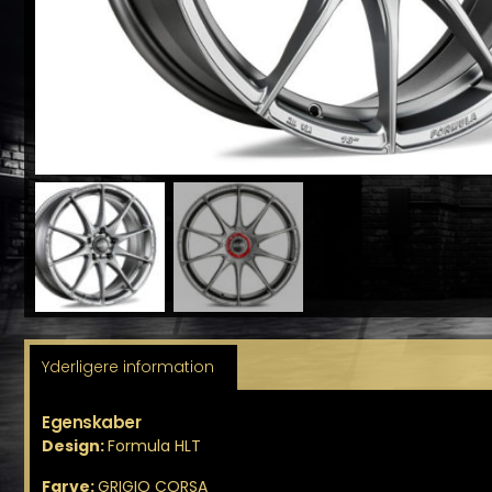
Yderligere information
Egenskaber
Design:
Formula HLT
Farve:
GRIGIO CORSA