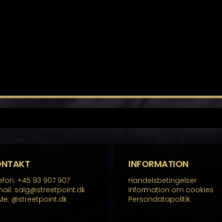
ONTAKT
INFORMATION
efon: +45 93 907 907
Handelsbetingelser
ail: salg@streetpoint.dk
Information om cookies
Me:
@streetpoint.dk
Persondatapolitik