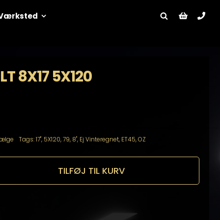
Værksted
LT 8X17 5X120
ælge
Tags:
17"
,
5X120
,
79
,
8"
,
Ej Vinteregnet
,
ET45
,
OZ
TILFØJ TIL KURV