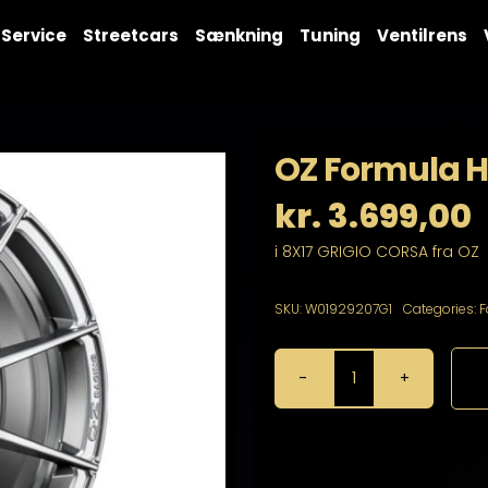
Service
Streetcars
Sænkning
Tuning
Ventilrens
OZ Formula H
kr.
3.699,00
i 8X17 GRIGIO CORSA fra OZ
SKU:
W01929207G1
Categories:
F
OZ
Formula
HLT
8X17
5X120