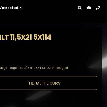
Værksted
LT 11,5X21 5X114
Fælge
Tags:
11.5"
,
21"
,
5x114
,
67
,
ET31
,
OZ
,
Vinteregnet
TILFØJ TIL KURV