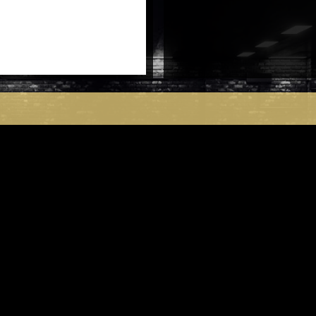
5X114
antal