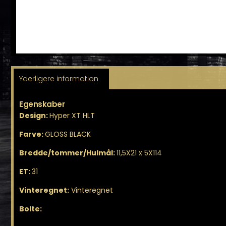
Yderligere information
Egenskaber
Design:
Hyper XT HLT
Farve:
GLOSS BLACK
Bredde/tommer/Hulmål:
11,5X21 x 5X114
ET:
31
Vinteregnet:
Vinteregnet
Bolte: