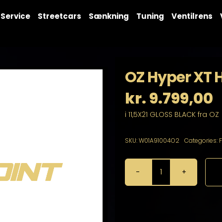
Service
Streetcars
Sænkning
Tuning
Ventilrens
OZ Hyper XT H
kr.
9.799,00
i 11,5X21 GLOSS BLACK fra OZ
SKU:
W01A91004O2
Categories:
OZ
Hyper
XT
HLT
11,5X21