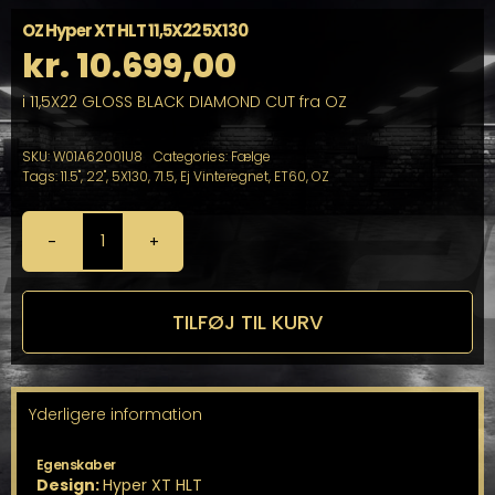
OZ Hyper XT HLT 11,5X22 5X130
kr.
10.699,00
i 11,5X22 GLOSS BLACK DIAMOND CUT fra OZ
SKU:
W01A62001U8
Categories:
Fælge
Tags:
11.5"
,
22"
,
5X130
,
71.5
,
Ej Vinteregnet
,
ET60
,
OZ
OZ
Hyper
XT
HLT
TILFØJ TIL KURV
11,5X22
5X130
antal
Yderligere information
Egenskaber
Design:
Hyper XT HLT