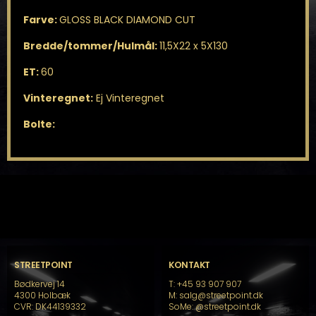
Farve:
GLOSS BLACK DIAMOND CUT
Bredde/tommer/Hulmål:
11,5X22 x 5X130
ET:
60
Vinteregnet:
Ej Vinteregnet
Bolte:
STREETPOINT
KONTAKT
Bødkervej 14
T: +45 93 907 907
4300 Holbæk
M: salg@streetpoint.dk
CVR: DK44139332
SoMe:
@streetpoint.dk